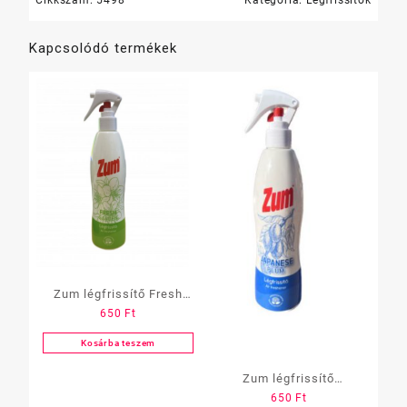
Kapcsolódó termékek
Zum légfrissítő Fresh
650
Ft
Garden 300ml
Kosárba teszem
Zum légfrissítő
650
Ft
Japanese plum 300ml