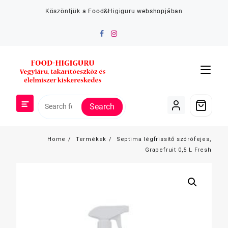
Skip
Köszöntjük a Food&Higiguru webshopjában
to
content
Search
Home
Termékek
Septima légfrissítő szórófejes,
Grapefruit 0,5 L Fresh