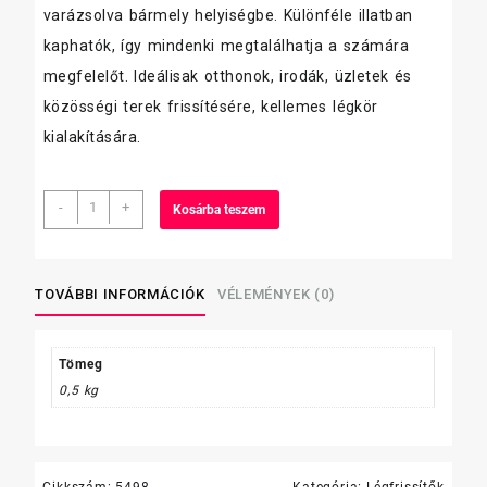
varázsolva bármely helyiségbe. Különféle illatban
kaphatók, így mindenki megtalálhatja a számára
megfelelőt. Ideálisak otthonok, irodák, üzletek és
közösségi terek frissítésére, kellemes légkör
kialakítására.
Septima
-
+
Kosárba teszem
légfrissítő
szórófejes,
Grapefruit
0,5
TOVÁBBI INFORMÁCIÓK
VÉLEMÉNYEK (0)
L
Fresh
mennyiség
Tömeg
0,5 kg
Cikkszám:
5498
Kategória:
Légfrissítők