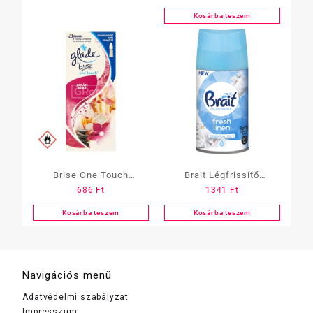
Kosárba teszem
Brise One Touch
Brait Légfrissítő
686
Ft
1341
Ft
készülékhez utántöltő.10
Utántöltő 250ml többféle
ml
Kosárba teszem
Kosárba teszem
Navigációs menü
Adatvédelmi szabályzat
Impresszum