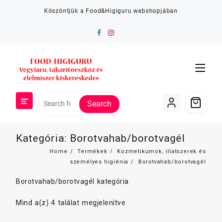
Skip
Köszöntjük a Food&Higiguru webshopjában
to
content
Search
Kategória:
Borotvahab/borotvagél
Home
Termékek
Kozmetikumok, illatszerek és
személyes higiénia
Borotvahab/borotvagél
Borotvahab/borotvagél kategória
Mind a(z) 4 találat megjelenítve