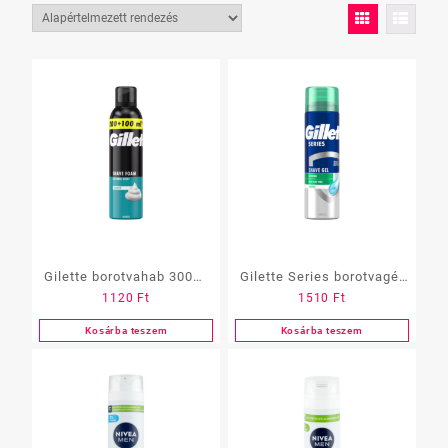
Gilette borotvahab 300ml
Gilette Series borotvagél
1120
Ft
1510
Ft
érzékeny bőrre
200ml
Kosárba teszem
Kosárba teszem