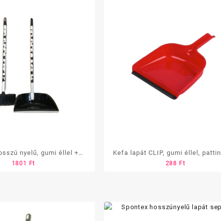
osszú nyelű, gumi éllel +
Kefa lapát CLIP, gumi éllel, patti
1801
Ft
288
Ft
tvis szett ( bocis)