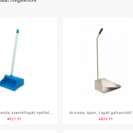
lálat megjelenítve
llenős szemétlapát nyéllel
Aricasa, Apex, Lapát galvanizált fém,
4621
Ft
4835
Ft
Avio”
nyéllel