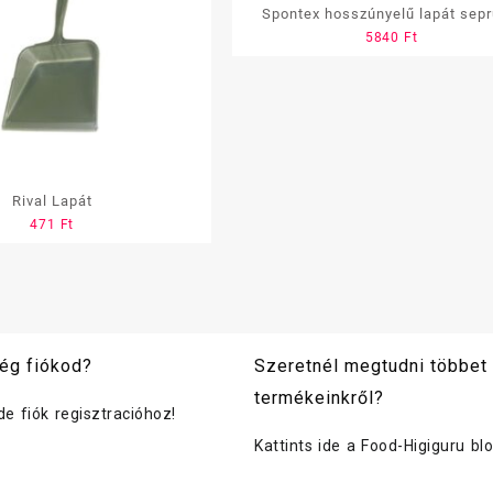
Spontex hosszúnyelű lapát sepr
5840
Ft
Rival Lapát
471
Ft
ég fiókod?
Szeretnél megtudni többet
termékeinkről?
ide fiók regisztracióhoz!
Kattints ide a Food-Higiguru bl