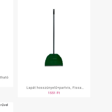
ntható
Lapát hosszúnyelű+partvis, Fissa
1551
Ft
(SA567)