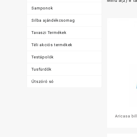
Mind a(z) 8 ta
Samponok
Silba ajándékcsomag
Tavaszi Termékek
Téli akciós termékek
Testápolók
Tusfürdők
Útszóró só
Aricasa bi