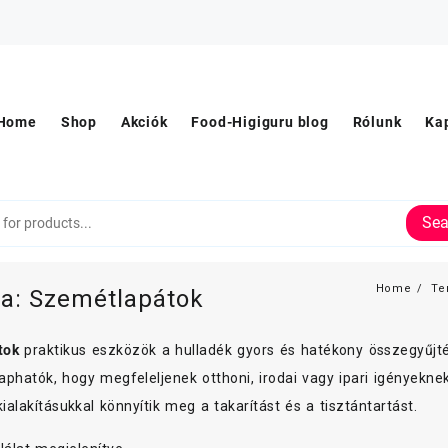
Home
Shop
Akciók
Food-Higiguru blog
Rólunk
Ka
Sea
Home
Te
ia:
Szemétlapátok
tok
praktikus eszközök a hulladék gyors és hatékony összegyűjt
kaphatók, hogy megfeleljenek otthoni, irodai vagy ipari igényekne
alakításukkal könnyítik meg a takarítást és a tisztántartást.