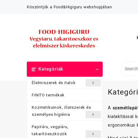
Skip
Köszöntjük a Food&Higiguru webshopjában
to
content
Kategóriák
Élelmiszerek és italok
Kategór
FINITO termékek
Kozmetikumok, illatszerek és
A
szemétlapá
személyes higiénia
kialakítással 
ergonomikus ki
Papíráru, vegyiáru,
takarítóeszközök