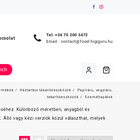
Tel: +36 70 200 3472
pcsolat
Email :
contact@food-higiguru.hu
rch
rmékek
Háztartási takarítóeszközök
Papíráru, vegyiáru,
takarítóeszközök
Szemétlapátok
éséhez. Különböző méretben, anyagból és
k. Álló vagy kézi verziók közül választhat, melyek