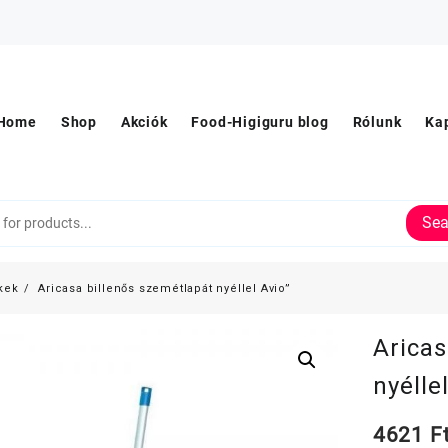
Home
Shop
Akciók
Food-Higiguru blog
Rólunk
Ka
Sea
kek
Aricasa billenős szemétlapát nyéllel Avio”
Aricas
nyélle
4621
F