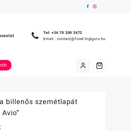
Tel: +36 70 200 3472
pcsolat
Email :
contact@food-higiguru.hu
rch
a billenős szemétlapát
l Avio”
t