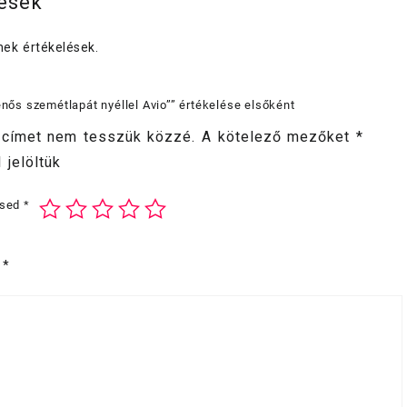
lések
ek értékelések.
lenős szemétlapát nyéllel Avio”” értékelése elsőként
 címet nem tesszük közzé.
A kötelező mezőket
*
 jelöltük
ésed
*
d
*