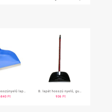
osszúnyelű lapát
B. lapát hosszú nyelű, gumi
5840
Ft
936
Ft
eprűvel
éllel (bocis)