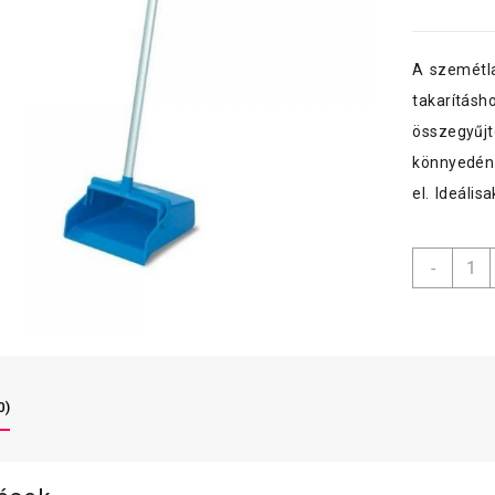
A szemétl
takarításh
összegyűjt
könnyedén 
el. Ideális
Arica
-
billen
szemé
nyélle
Avio"
menny
0)