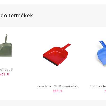
ódó termékek
val Lapát
471
Ft
Kefa lapát CLIP, gumi éllel,
Spontex h
288
Ft
pattintható
s