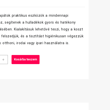
apátok praktikus eszközök a mindennapi
oz, segítenek a hulladékok gyors és hatékony
ésében. Kialakításuk lehetővé teszi, hogy a koszt
felszedjük, és a tisztítást higiénikusan végezzük
ak otthoni, irodai vagy ipari használatra is.
sa
+
Kosárba teszem
ős
tlapát
l
iség