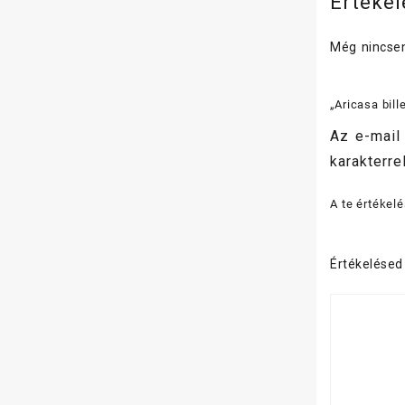
Értéke
Még nincsen
„Aricasa bil
Az e-mail
karakterrel
A te értékel
Értékelése