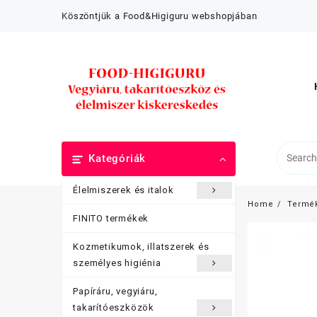
Skip
Köszöntjük a Food&Higiguru webshopjában
to
content
Kategóriák
Élelmiszerek és italok
Home
Termé
FINITO termékek
Kozmetikumok, illatszerek és
személyes higiénia
Papíráru, vegyiáru,
takarítóeszközök