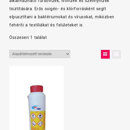
alkalmazható fürdővizek, ivóvizek és szennyvizek
tisztítására. Erős oxigén- és klórforrásként segít
elpusztítani a baktériumokat és vírusokat, miközben
fehéríti a textíliákat és felületeket is.
Összesen 1 találat