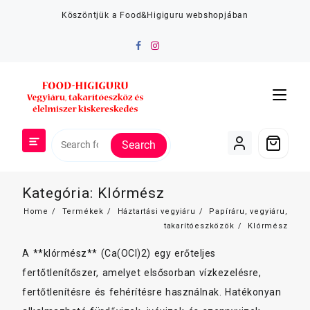
Skip
Köszöntjük a Food&Higiguru webshopjában
to
content
Search
Kategória:
Klórmész
Home
Termékek
Háztartási vegyiáru
Papíráru, vegyiáru,
takarítóeszközök
Klórmész
A **klórmész** (Ca(OCl)2) egy erőteljes
fertőtlenítőszer, amelyet elsősorban vízkezelésre,
fertőtlenítésre és fehérítésre használnak. Hatékonyan