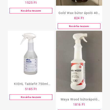
1525
Ft
750 ml
Kosárba teszem
Gold Wax bútor ápoló 400
824
Ft
ml
Kosárba teszem
KIEHL Tablefit 750ml
5185
Ft
(műanyag- és íróasztal
tisztítószer)
Kosárba teszem
Maya Wood bútorápoló
1816
Ft
750 ml