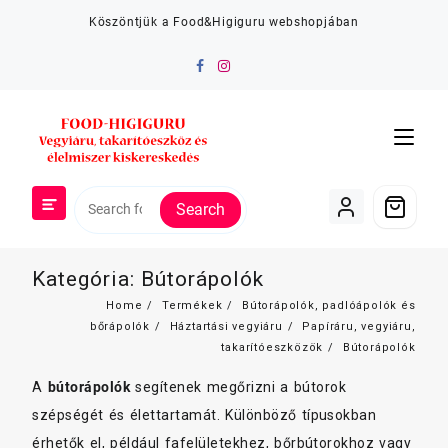
Skip
Köszöntjük a Food&Higiguru webshopjában
to
content
Search
Kategória:
Bútorápolók
Home
Termékek
Bútorápolók, padlóápolók és
bőrápolók
Háztartási vegyiáru
Papíráru, vegyiáru,
takarítóeszközök
Bútorápolók
A
bútorápolók
segítenek megőrizni a bútorok
szépségét és élettartamát. Különböző típusokban
érhetők el, például fafelületekhez, bőrbútorokhoz vagy