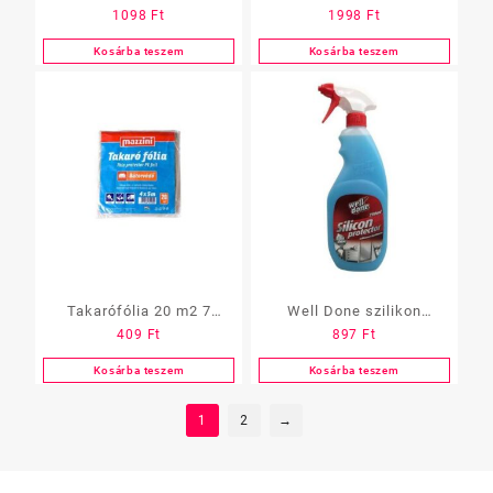
1098
Ft
1998
Ft
250ml classic (Expert
szórófejes 0,5 L Fornir
care)
Kosárba teszem
Kosárba teszem
Takarófólia 20 m2 7
Well Done szilikon
409
Ft
897
Ft
mikron bútorvédő
Protector szf 750ml
Kosárba teszem
Kosárba teszem
1
2
→