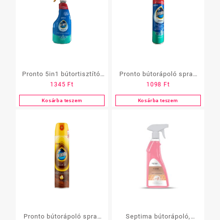
Pronto 5in1 bútortisztító,
Pronto bútorápoló spray
1345
Ft
1098
Ft
500ml, multi -surface,
250ml „Multi Surface” kék
szórófejes
Kosárba teszem
Kosárba teszem
Pronto bútorápoló spray
Septima bútorápoló,