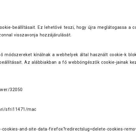
okie-beállításait. Ez lehetővé teszi, hogy újra meglátogassa a 
azonnal visszavonja hozzájárulását.
módszereket kínálnak a webhelyek által használt cookie-k blokk
beállításait. Az alábbiakban a fő webböngészők cookie-jainak ke
.
nswer/32050
ari/sfri11471/mac
r-cookies-and-site-data-firefox?redirectslug=delete-cookies-rem