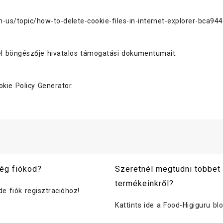
en-us/topic/how-to-delete-cookie-files-in-internet-explorer-bca
el böngészője hivatalos támogatási dokumentumait.
kie Policy Generator
.
ég fiókod?
Szeretnél megtudni többet
termékeinkről?
ide fiók regisztracióhoz!
Kattints ide a Food-Higiguru bl