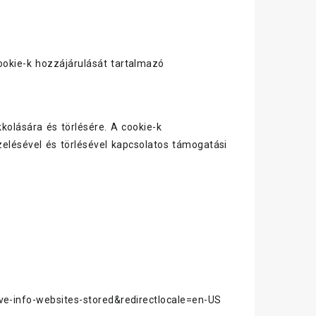
cookie-k hozzájárulását tartalmazó
olására és törlésére. A cookie-k
zelésével és törlésével kapcsolatos támogatási
ove-info-websites-stored&redirectlocale=en-US