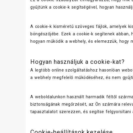
gyűjtünk a cookie-k segítségével, hogyan használj
A cookie-k kisméretű szöveges fájlok, amelyek ki
böngészőjébe. Ezek a cookie-k segítenek abban, 
hogyan működik a webhely, és elemezzük, hogy mi
Hogyan használjuk a cookie-kat?
A legtöbb online szolgáltatáshoz hasonlóan webol
a webhely megfelelő működéséhez, és nem gyűjti
A weboldalunkon használt harmadik féltől szárma
biztonságának megőrzését, az Ön számára releváns
tapasztalatot szerezzen, és segítse felgyorsítani 
Cookie-beállítások kezelése