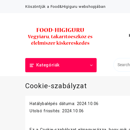
Skip
Köszöntjük a Food&Higiguru webshopjában
to
content
Kategóriák
Cookie-szabályzat
Hatálybalépés dátuma: 2024.10.06
Utolsó frissítés: 2024.10.06
Ez a Cookie-szabályzat elmagyarázza, hogy mik az