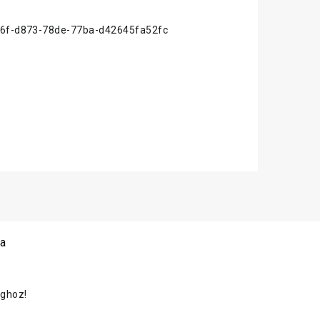
9446f-d873-78de-77ba-d42645fa52fc
 a
oghoz!