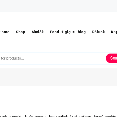
Home
Shop
Akciók
Food-Higiguru blog
Rólunk
Ka
Sea
ok a cookie-k, és hogyan használjuk őket, milyen típusú cookie