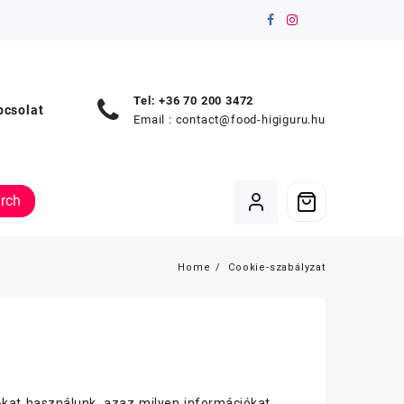
Tel: +36 70 200 3472
pcsolat
Email :
contact@food-higiguru.hu
rch
Home
Cookie-szabályzat
-kat használunk, azaz milyen információkat