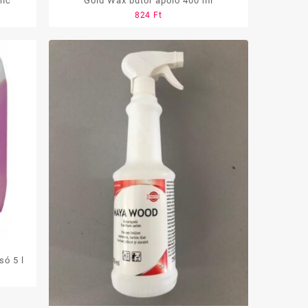
lóglanc
Gold Wax bútor ápoló 400 ml
824
Ft
só 5 l