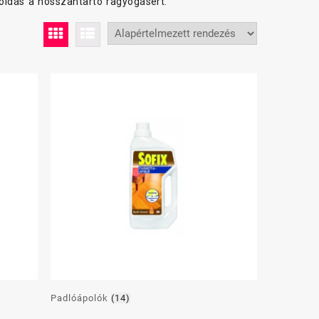
oldás a hosszantartó ragyogásért.
Padlóápolók
(14)