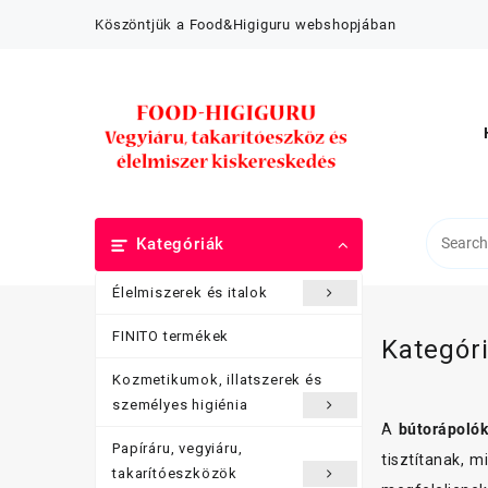
Skip
Köszöntjük a Food&Higiguru webshopjában
to
content
Kategóriák
Élelmiszerek és italok
FINITO termékek
Kategór
Kozmetikumok, illatszerek és
személyes higiénia
A
bútorápolók
Papíráru, vegyiáru,
tisztítanak, 
takarítóeszközök