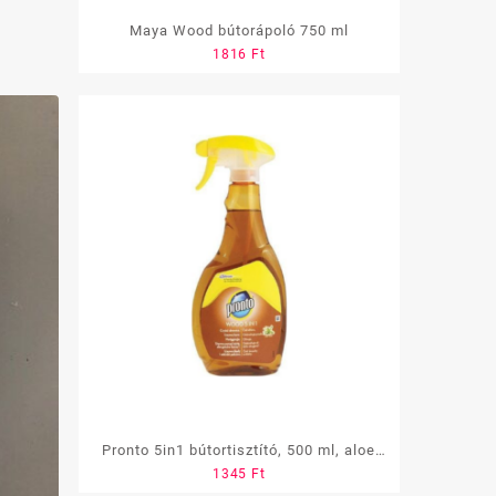
Maya Wood bútorápoló 750 ml
1816
Ft
Pronto 5in1 bútortisztító, 500 ml, aloe
1345
Ft
vera, wood, szórófejes