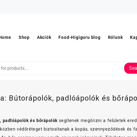
Home
Shop
Akciók
Food-Higiguru blog
Rólunk
Ka
Sea
ia:
Bútorápolók, padlóápolók és bőráp
, padlóápolók és bőrápolók
segítenek megőrizni a felületek ered
miközben védőréteget biztosítanak a kopás, szennyeződések és fa