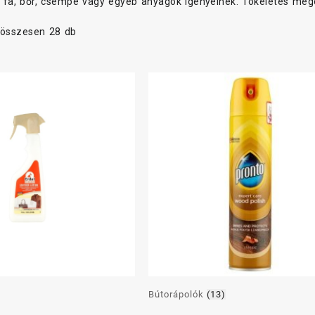
 fa, bőr, csempe vagy egyéb anyagok igényeinek. Tökéletes meg
 összesen 28 db
Bútorápolók
(13)