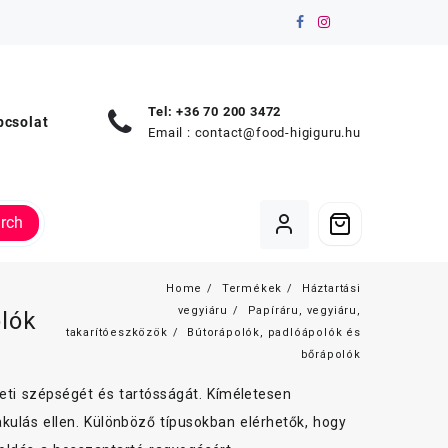
Tel: +36 70 200 3472
pcsolat
Email :
contact@food-higiguru.hu
rch
Home
Termékek
Háztartási
vegyiáru
Papíráru, vegyiáru,
olók
takarítóeszközök
Bútorápolók, padlóápolók és
bőrápolók
eti szépségét és tartósságát. Kíméletesen
kulás ellen. Különböző típusokban elérhetők, hogy