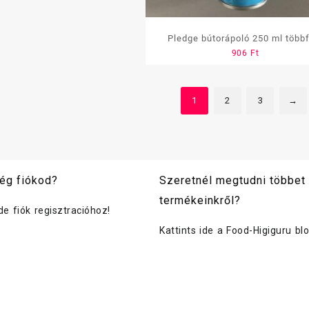
Pledge bútorápoló 250 ml több
906
Ft
1
2
3
→
ég fiókod?
Szeretnél megtudni többet
termékeinkről?
ide fiók regisztracióhoz!
Kattints ide a Food-Higiguru bl