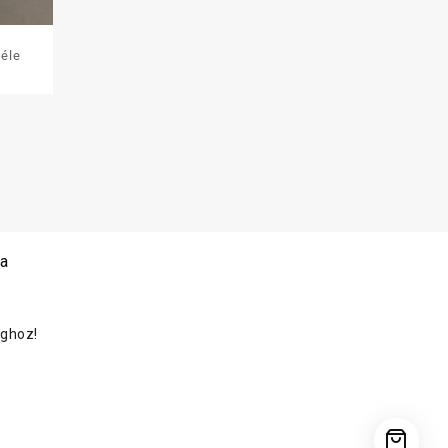
féle
 a
oghoz!