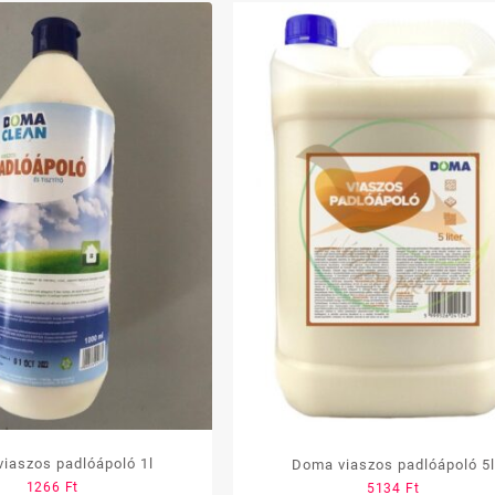
iaszos padlóápoló 1l
Doma viaszos padlóápoló 5l
1266
Ft
5134
Ft