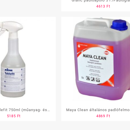
Glanc padlóápoló 5 l /Pad
4613
Ft
lefit 750ml (műanyag- és
Maya Clean általános padlófelmo
5185
Ft
4869
Ft
asztal tisztítószer)