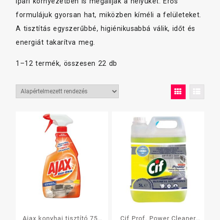
ipari környezetben is megállják a helyüket. Erős
formulájuk gyorsan hat, miközben kíméli a felületeket.
A tisztítás egyszerűbbé, higiénikusabbá válik, időt és
energiát takarítva meg.
1–12 termék, összesen 22 db
Ajax konyhai tisztító 750
Cif Prof. Power Cleaner