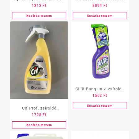
1313
Ft
8094
Ft
ml
Degreaser zsíroldó, 5 L
Kosárba teszem
Kosárba teszem
Cillit Bang univ. zsíroldó
1502
Ft
spray,Zöld 750 ml
Kosárba teszem
Cif Prof. zsíroldó
1725
Ft
szórófejes 750 ml
Kosárba teszem