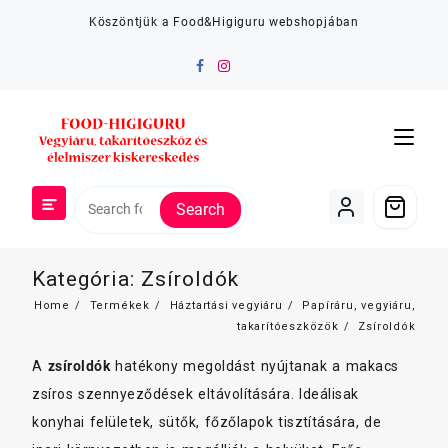
Skip
Köszöntjük a Food&Higiguru webshopjában
to
content
Search
Kategória:
Zsíroldók
Home
Termékek
Háztartási vegyiáru
Papíráru, vegyiáru,
takarítóeszközök
Zsíroldók
A
zsíroldók
hatékony megoldást nyújtanak a makacs
zsíros szennyeződések eltávolítására. Ideálisak
konyhai felületek, sütők, főzőlapok tisztítására, de