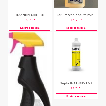
Innofluid ACID-SX
Jar Professional zsíroldó
1635
Ft
1712
Ft
zsíroldó, vízkőoldó 1 l
750ml
Kosárba teszem
Kosárba teszem
Septa INTENSIVE V1
3220
Ft
padlótisztító, erős zsír és
olaj oldó 1 L
Kosárba teszem