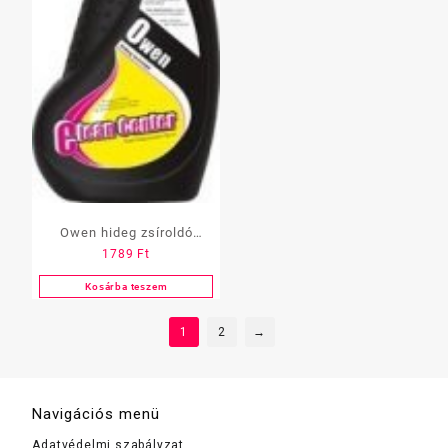
Owen hideg zsíroldó
1789
Ft
750ml szf. (CC)
Kosárba teszem
1
2
→
Navigációs menü
Adatvédelmi szabályzat