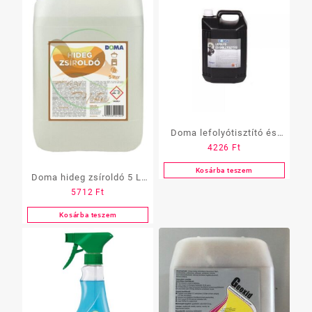
Doma lefolyótisztító és
4226
Ft
grill 5 L
Kosárba teszem
Doma hideg zsíroldó 5 L-
5712
Ft
es
Kosárba teszem