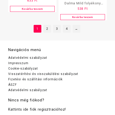
633
Ft
szappan 500 ml pumpás
Dalma Mild folyékony
538
Ft
Kosárba teszem
szappan 1 l Aloe
Kosárba teszem
1
2
3
4
→
Navigációs menü
Adatvédelmi szabályzat
Impresszum
Cookie-szabályzat
Visszatérítési és visszaküldési szabályzat
Fizetési és szállítási információk
ÁSZF
Adatvédelmi szabályzat
Nincs még fiókod?
Kattints ide fiók regisztracióhoz!