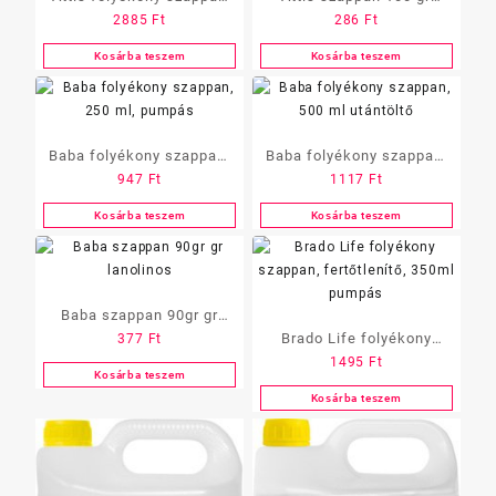
2885
Ft
286
Ft
5literes Antib.
többféle
Kosárba teszem
Kosárba teszem
Baba folyékony szappan,
Baba folyékony szappan,
947
Ft
1117
Ft
250 ml, pumpás
500 ml utántöltő
Kosárba teszem
Kosárba teszem
Baba szappan 90gr gr
Brado Life folyékony
377
Ft
lanolinos
1495
Ft
szappan, fertőtlenítő,
Kosárba teszem
350ml pumpás
Kosárba teszem