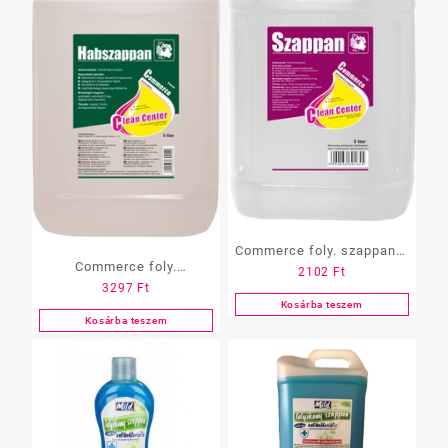
Commerce foly. szappan 5
Commerce foly.
2102
Ft
L-es
3297
Ft
habszappan 5 L-es
Kosárba teszem
Kosárba teszem