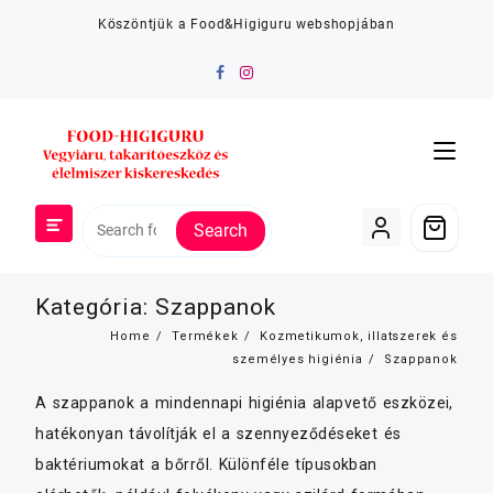
Skip
Köszöntjük a Food&Higiguru webshopjában
to
content
Search
Kategória:
Szappanok
Home
Termékek
Kozmetikumok, illatszerek és
személyes higiénia
Szappanok
A szappanok a mindennapi higiénia alapvető eszközei,
hatékonyan távolítják el a szennyeződéseket és
baktériumokat a bőrről. Különféle típusokban