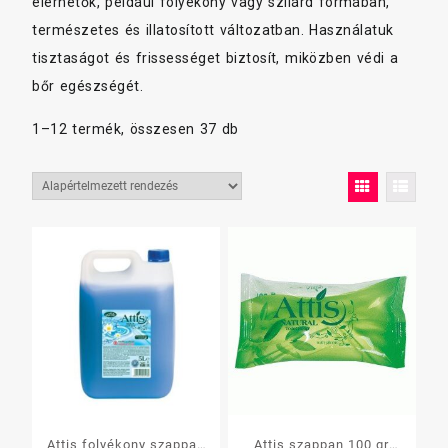
elérhetők, például folyékony vagy szilárd formában,
természetes és illatosított változatban. Használatuk
tisztaságot és frissességet biztosít, miközben védi a
bőr egészségét.
1–12 termék, összesen 37 db
Attis folyékony szappan
Attis szappan 100 gr