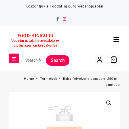
Skip
Köszöntjük a Food&Higiguru webshopjában
to
content
Search
Home
Termékek
Baba folyékony szappan, 250 ml,
pumpás