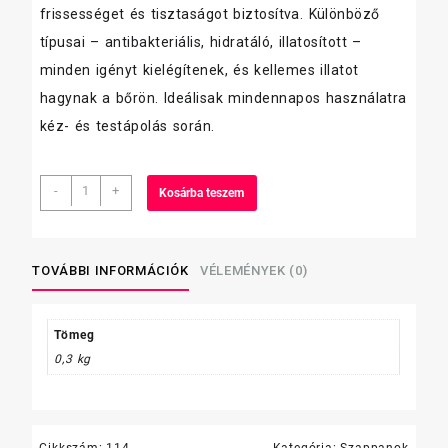
frissességet és tisztaságot biztosítva. Különböző
típusai – antibakteriális, hidratáló, illatosított –
minden igényt kielégítenek, és kellemes illatot
hagynak a bőrön. Ideálisak mindennapos használatra
kéz- és testápolás során.
Baba
-
+
Kosárba teszem
folyékony
szappan,
250
ml,
TOVÁBBI INFORMÁCIÓK
VÉLEMÉNYEK (0)
pumpás
mennyiség
Tömeg
0,3 kg
Cikkszám:
114
Kategória:
Szappanok