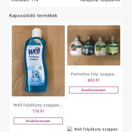
Kapcsolódó termékek
Palmolive foly. szappan
803
Ft
300 ml pumpás
Kosárba teszem
Well folyékony szappan 1
776
Ft
L higiénés
Kosárba teszem