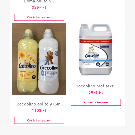
Doma öblítő 5 L
3297
Ft
(Japánkert)
Kosárba teszem
Coccolino prof.textil
6971
Ft
öblítő koncentrátum 5 l,
Kék, /Blue/
Kosárba teszem
Coccolino öblítő 975ml
1103
Ft
Sensitive Pure
Kosárba teszem