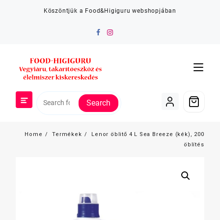
Skip
Köszöntjük a Food&Higiguru webshopjában
to
content
Search
Home
Termékek
Lenor öblitő 4 L Sea Breeze (kék), 200
öblítés