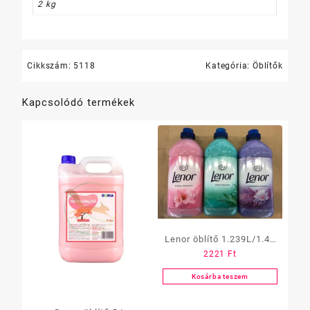
2 kg
mennyiség
Cikkszám:
5118
Kategória:
Öblítők
Kapcsolódó termékek
Lenor öblítő 1.239L/1.49
2221
Ft
L/ 1,8 L
Kosárba teszem