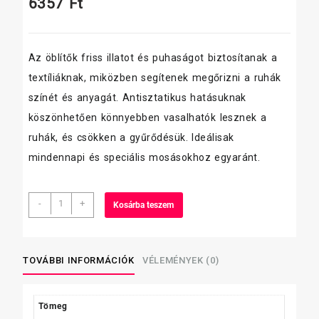
6357
Ft
Az öblítők friss illatot és puhaságot biztosítanak a
textíliáknak, miközben segítenek megőrizni a ruhák
színét és anyagát. Antisztatikus hatásuknak
köszönhetően könnyebben vasalhatók lesznek a
ruhák, és csökken a gyűrődésük. Ideálisak
mindennapi és speciális mosásokhoz egyaránt.
Lenor
-
+
Kosárba teszem
öblitő
4
L
Sea
TOVÁBBI INFORMÁCIÓK
VÉLEMÉNYEK (0)
Breeze
(kék),
200
Tömeg
öblítés