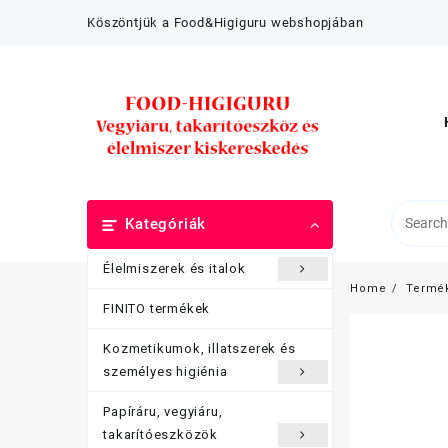
Skip
Köszöntjük a Food&Higiguru webshopjában
to
content
Kategóriák
Élelmiszerek és italok
Home
Termé
FINITO termékek
Kozmetikumok, illatszerek és
személyes higiénia
Papíráru, vegyiáru,
takarítóeszközök