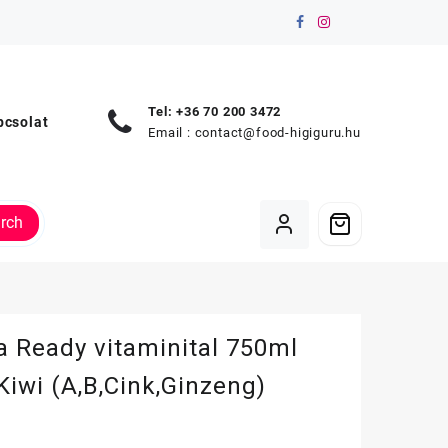
Tel: +36 70 200 3472
pcsolat
Email :
contact@food-higiguru.hu
rch
 Ready vitaminital 750ml
iwi (A,B,Cink,Ginzeng)