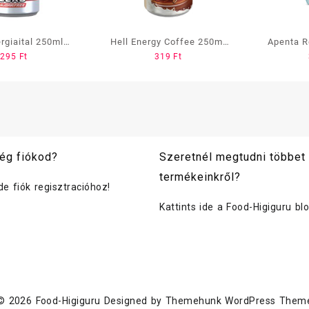
ergiaital 250ml
Hell Energy Coffee 250ml
Apenta Re
295
Ft
319
Ft
O calories
Coconut laktózmentes
750ml Feke
(Magnézi
ég fiókod?
Szeretnél megtudni többet
termékeinkről?
ide fiók regisztracióhoz!
Kattints ide a Food-Higiguru bl
© 2026
Food-Higiguru
Designed by
Themehunk WordPress Them