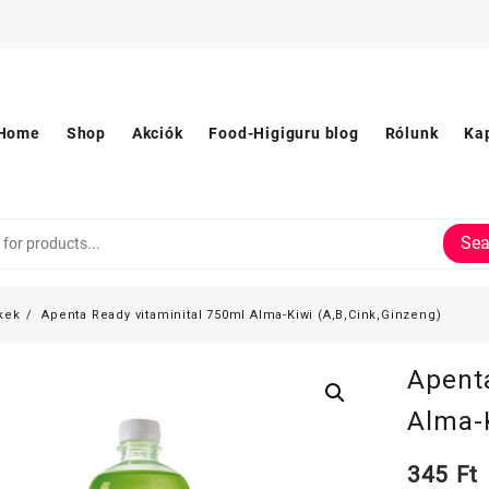
Home
Shop
Akciók
Food-Higiguru blog
Rólunk
Ka
Sea
kek
Apenta Ready vitaminital 750ml Alma-Kiwi (A,B,Cink,Ginzeng)
Apenta
Alma-K
345
Ft