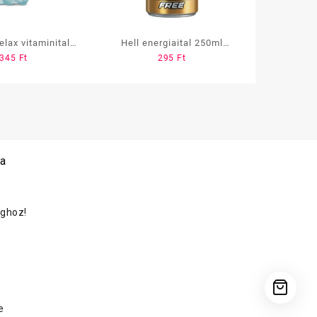
lax vitaminital
Hell energiaital 250ml
345
Ft
295
Ft
teribizli, Áfonya
coffeinmentes
um, B vitamin)
 a
oghoz!
e