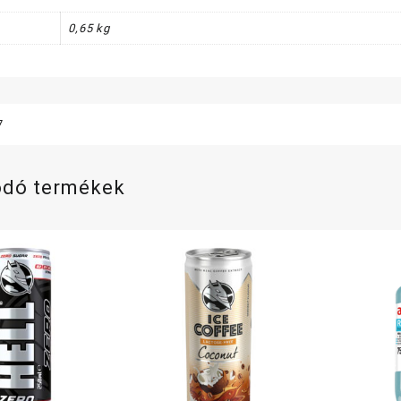
0,65 kg
7
ódó termékek