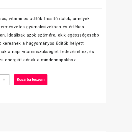
ös, vitaminos üdítők frissítő italok, amelyek
természetes gyümölcsízekben és értékes
an. Ideálisak azok számára, akik egészségesebb
át keresnek a hagyományos üdítők helyett.
nak a napi vitaminszükséglet fedezéséhez, és
es energiát adnak a mindennapokhoz.
a
+
Kosárba teszem
nital
ink,Ginzeng)
iség