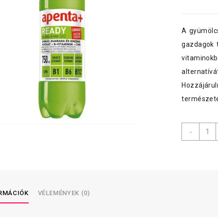
A gyümölcs
gazdagok 
vitaminokb
alternatív
Hozzájárul
természet
Apent
-
Ready
vitami
750ml
Alma-
Kiwi
(A,B,C
ORMÁCIÓK
VÉLEMÉNYEK (0)
menny