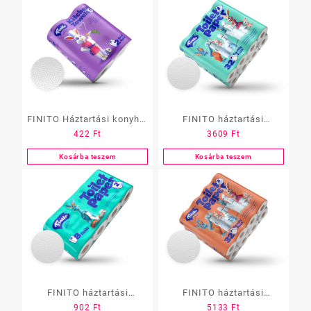
FINITO Háztartási konyhai
FINITO háztartási
422
Ft
3609
Ft
kéztörlő 2x10m, 2rtg.,
toalettpapír 2rtg., 100%
100% cell., 2tek./cs.,
cell., 160lap/18m/tek.,
Kosárba teszem
Kosárba teszem
12cs./#, 40#/raklap
32tek./cs., 2cs./#,
36#/raklap
FINITO háztartási
FINITO háztartási
902
Ft
5133
Ft
toalettpapír 2rtg., 100%
toalettpapír 3rtg., 100%