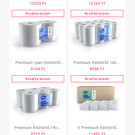
12532
Ft
10160
Ft
100%cell. toalettpapír
toalettpapír 6tek/# (Z)
2rtg. 12 tek./#
Kosárba teszem
Kosárba teszem
Premium Ipari Kéztörlő
Premium Kéztörlő 14cm
9144
Ft
8908
Ft
26cm 244m 2rtg
2rtg. 100% cell. 50m/tek
cell.2tek./# (Z)
12tekercs/# (Z)
Kosárba teszem
Kosárba teszem
Premium Kéztörlő 19cm
V Premium Kéztörlő
9525
Ft
11430
Ft