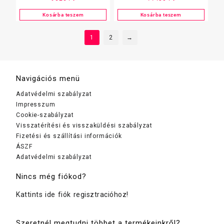
2rtg. 100%
23X21cm SMALL 3000lap
cell.100m/tekerce
2rtg. cell
Kosárba teszem
Kosárba teszem
6tekercs/# (Z)
1
2
→
Navigációs menü
Adatvédelmi szabályzat
Impresszum
Cookie-szabályzat
Visszatérítési és visszaküldési szabályzat
Fizetési és szállítási információk
ÁSZF
Adatvédelmi szabályzat
Nincs még fiókod?
Kattints ide fiók regisztracióhoz!
Szeretnél megtudni többet a termékeinkről?