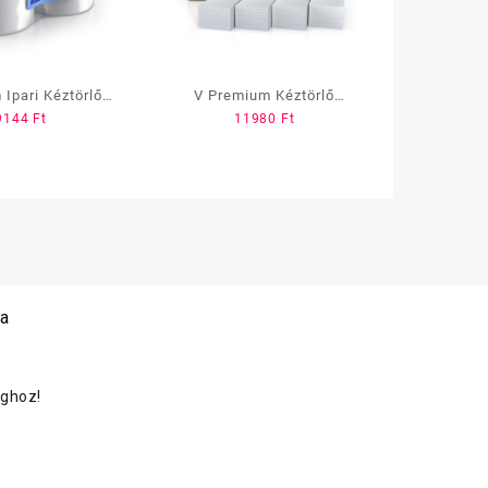
Ipari Kéztörlő
V Premium Kéztörlő
9144
Ft
11980
Ft
 244m 2rtg
25x21cm LARGE 3000lap
.2tek./# (Z)
cell 2rtg.
 a
oghoz!