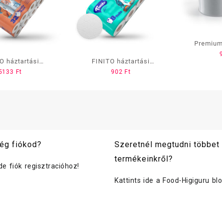
Premium 
26cm
O háztartási
FINITO háztartási
cell
5133
Ft
902
Ft
apír 3rtg., 100%
toalettpapír 2rtg., 100%
60lap/18m/tek.,
cell., 160lap/18m/tek.,
/cs., 2cs./#,
8tek./cs., 4cs./#,
#/raklap
72#/raklap
ég fiókod?
Szeretnél megtudni többet
termékeinkről?
ide fiók regisztracióhoz!
Kattints ide a Food-Higiguru bl