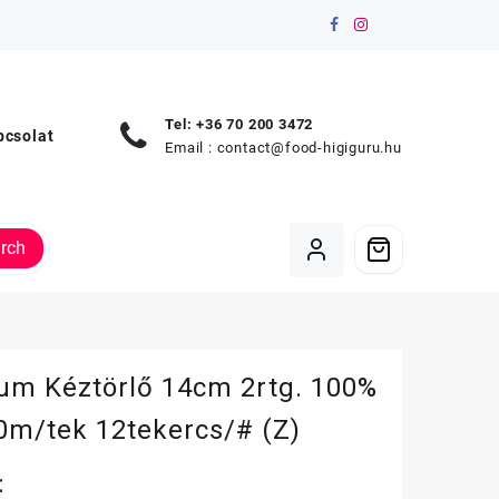
Tel: +36 70 200 3472
pcsolat
Email :
contact@food-higiguru.hu
rch
um Kéztörlő 14cm 2rtg. 100%
50m/tek 12tekercs/# (Z)
t