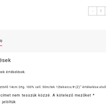
Prem
-
Kéztör
14cm
2rtg.
100%
cell.
50m/t
0)
12tek
(Z)
menny
lések
ek értékelések.
törlő 14cm 2rtg. 100% cell. 50m/tek 12tekercs/# (Z)” értékelése els
 címet nem tesszük közzé.
A kötelező mezőket
*
 jelöltük