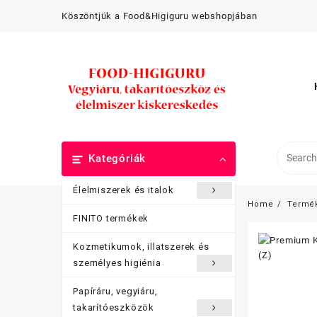
Skip
Köszöntjük a Food&Higiguru webshopjában
to
content
Kategóriák
Élelmiszerek és italok
Home
Termé
FINITO termékek
Kozmetikumok, illatszerek és
személyes higiénia
Papíráru, vegyiáru,
takarítóeszközök