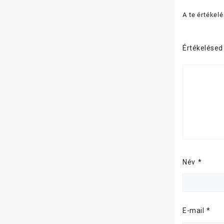
A te értékel
Értékelése
Név
*
E-mail
*