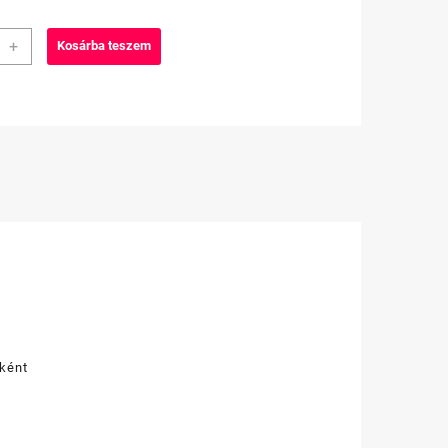
ium
+
Kosárba teszem
lő
ek
ercs/#
iség
őként