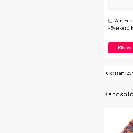
A nevem
következő 
Cikkszám:
23
Kapcsol