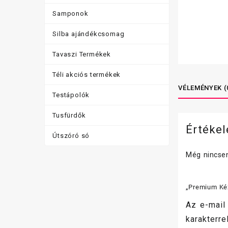
Samponok
Silba ajándékcsomag
Tavaszi Termékek
Téli akciós termékek
VÉLEMÉNYEK (
Testápolók
Tusfürdők
Értéke
Útszóró só
Még nincsen
„Premium Kéz
Az e-mail
karakterrel