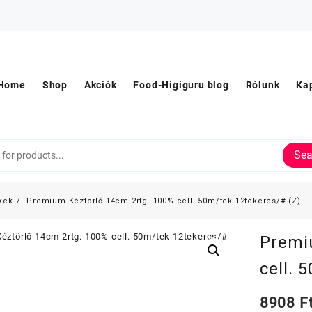
Home
Shop
Akciók
Food-Higiguru blog
Rólunk
Ka
Sea
kek
Premium Kéztörlő 14cm 2rtg. 100% cell. 50m/tek 12tekercs/# (Z)
Premi
cell. 
8908
F