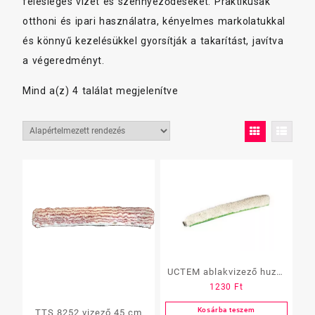
felesleges vizet és szennyeződéseket. Praktikusak
otthoni és ipari használatra, kényelmes markolatukkal
és könnyű kezelésükkel gyorsítják a takarítást, javítva
a végeredményt.
Mind a(z) 4 találat megjelenítve
UCTEM ablakvizező huzat
1230
Ft
35cm
Kosárba teszem
TTS 8252 vizező 45 cm