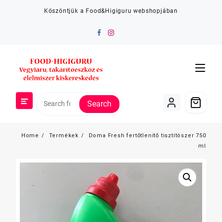
Skip
Köszöntjük a Food&Higiguru webshopjában
to
content
Search
Home
Termékek
Doma Fresh fertőtlenítő tisztítószer 750
ml