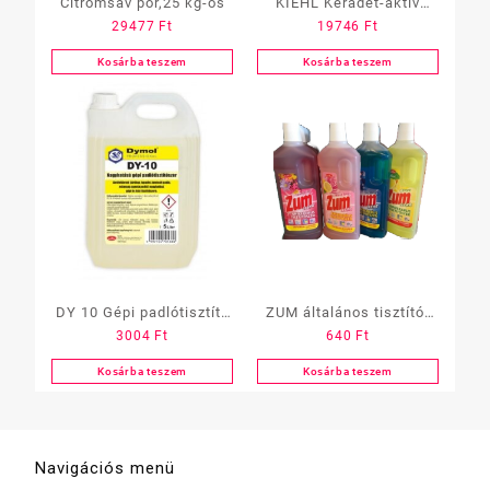
Citromsav por,25 kg-os
KIEHL Keradet-aktív
29477
Ft
19746
Ft
alkoholos
univ.tisztítószer10 L
Kosárba teszem
Kosárba teszem
DY 10 Gépi padlótisztító
ZUM általános tisztító,
3004
Ft
640
Ft
5L
750 ml többféle
Kosárba teszem
Kosárba teszem
Navigációs menü