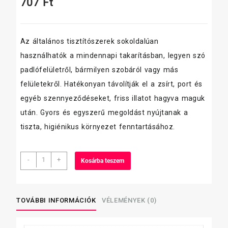
707
Ft
Az általános tisztítószerek sokoldalúan
használhatók a mindennapi takarításban, legyen szó
padlófelületről, bármilyen szobáról vagy más
felületekről. Hatékonyan távolítják el a zsírt, port és
egyéb szennyeződéseket, friss illatot hagyva maguk
után. Gyors és egyszerű megoldást nyújtanak a
tiszta, higiénikus környezet fenntartásához.
Doma
-
+
Kosárba teszem
Fresh
fertőtlenítő
tisztítószer
750
TOVÁBBI INFORMÁCIÓK
VÉLEMÉNYEK (0)
ml
mennyiség