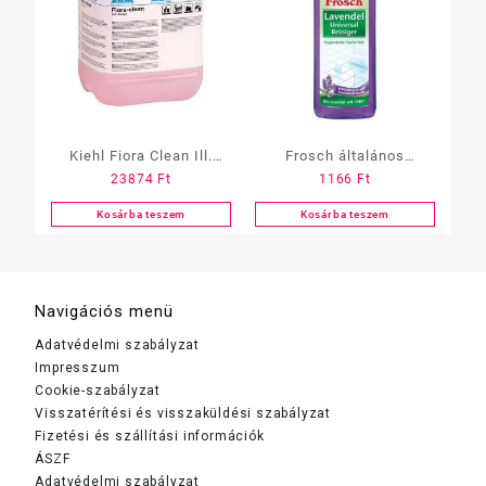
Kiehl Fiora Clean Ill.
Frosch általános
23874
Ft
1166
Ft
Tisztítószer 10L
tisztítószer Levendulás 1
L
Kosárba teszem
Kosárba teszem
Navigációs menü
Adatvédelmi szabályzat
Impresszum
Cookie-szabályzat
Visszatérítési és visszaküldési szabályzat
Fizetési és szállítási információk
ÁSZF
Adatvédelmi szabályzat