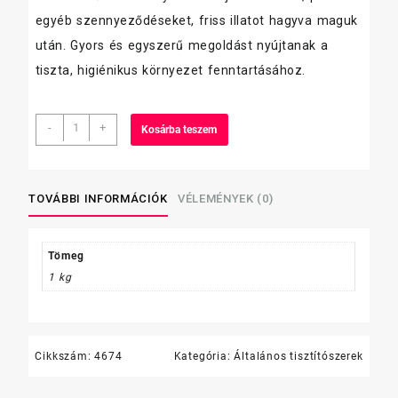
egyéb szennyeződéseket, friss illatot hagyva maguk
után. Gyors és egyszerű megoldást nyújtanak a
tiszta, higiénikus környezet fenntartásához.
KIEHL
-
+
Kosárba teszem
Tornado-
Konzentrat
1
L
TOVÁBBI INFORMÁCIÓK
VÉLEMÉNYEK (0)
mennyiség
Tömeg
1 kg
Cikkszám:
4674
Kategória:
Általános tisztítószerek