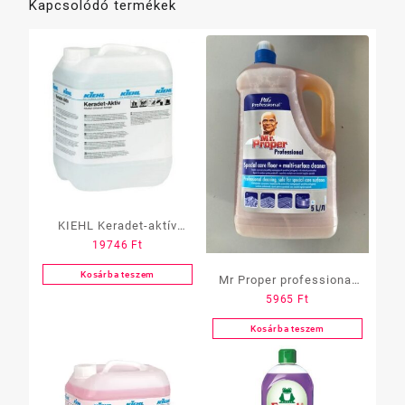
Kapcsolódó termékek
KIEHL Keradet-aktív
19746
Ft
alkoholos
univ.tisztítószer10 L
Kosárba teszem
Mr Proper professional
5965
Ft
Óceán 5L
Kosárba teszem