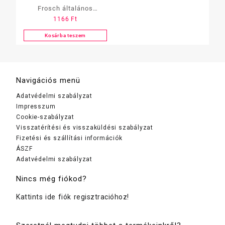
Frosch általános
1166
Ft
tisztítószer narancsos
750ml
Kosárba teszem
Navigációs menü
Adatvédelmi szabályzat
Impresszum
Cookie-szabályzat
Visszatérítési és visszaküldési szabályzat
Fizetési és szállítási információk
ÁSZF
Adatvédelmi szabályzat
Nincs még fiókod?
Kattints ide fiók regisztracióhoz!