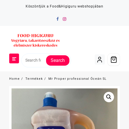
Skip
Köszöntjük a Food&Higiguru webshopjában
to
content
Search
Home
Termékek
Mr Proper professional Óceán 5L