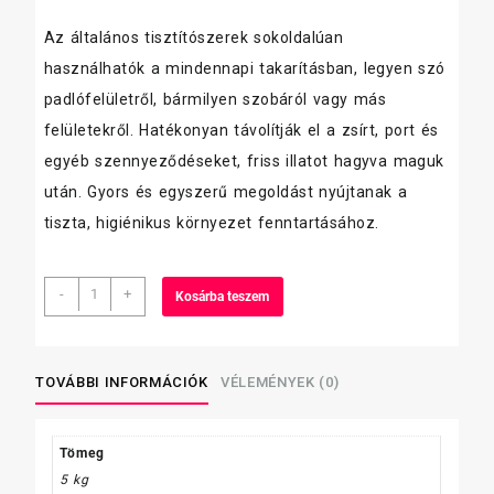
Az általános tisztítószerek sokoldalúan
használhatók a mindennapi takarításban, legyen szó
padlófelületről, bármilyen szobáról vagy más
felületekről. Hatékonyan távolítják el a zsírt, port és
egyéb szennyeződéseket, friss illatot hagyva maguk
után. Gyors és egyszerű megoldást nyújtanak a
tiszta, higiénikus környezet fenntartásához.
Mr
-
+
Kosárba teszem
Proper
professional
Óceán
5L
TOVÁBBI INFORMÁCIÓK
VÉLEMÉNYEK (0)
mennyiség
Tömeg
5 kg