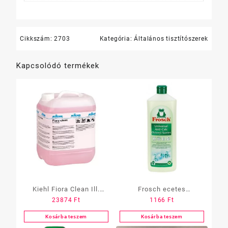
Cikkszám:
2703
Kategória:
Általános tisztítószerek
Kapcsolódó termékek
Kiehl Fiora Clean Ill.
Frosch ecetes
23874
Ft
1166
Ft
Tisztítószer 10L
tisztítószer 1 L
Kosárba teszem
Kosárba teszem