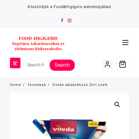
Skip
Köszöntjük a Food&Higiguru webshopjában
to
content
Search
Home
Termékek
Vileda ablaklehúzó 2in1 szett