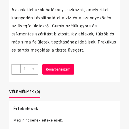
Az ablaklehúzók hatékony eszközök, amelyekkel
könnyedén távolítható el a víz és a szennyeződés
az üvegfelületekről. Gumis szélük gyors és
csíkmentes szárítást biztosít, így ablakok, tükrök és
más sima felületek tisztításához ideálisak. Praktikus
és tartós megoldás a tiszta üvegért.
Vileda
-
+
Kosárba teszem
ablaklehúzó
2in1
szett
mennyiség
VÉLEMÉNYEK (0)
Értékelések
Még nincsenek értékelések.