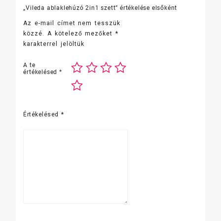
„Vileda ablaklehúzó 2in1 szett” értékelése elsőként
Az e-mail címet nem tesszük
közzé.
A kötelező mezőket
*
karakterrel jelöltük
A te
értékelésed
*
Értékelésed
*