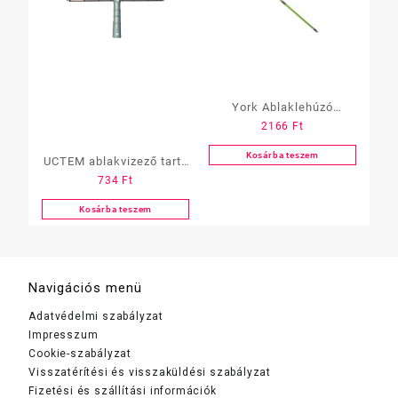
York Ablaklehúzó
2166
Ft
gumi+szivacs
teleszkópos nyéllel
Kosárba teszem
UCTEM ablakvizező tartó
734
Ft
35cm
Kosárba teszem
Navigációs menü
Adatvédelmi szabályzat
Impresszum
Cookie-szabályzat
Visszatérítési és visszaküldési szabályzat
Fizetési és szállítási információk