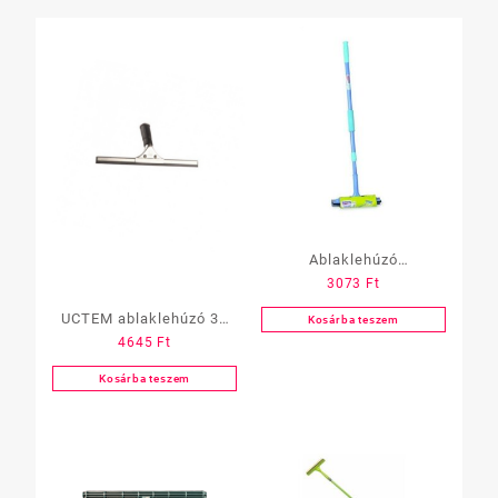
Ablaklehúzó
3073
Ft
„Spontex”gumi
lehúzó+szivacs 120 cm-
UCTEM ablaklehúzó 35
Kosárba teszem
4645
Ft
es teleszkópos nyéllel
cm gumiéllel
Kosárba teszem