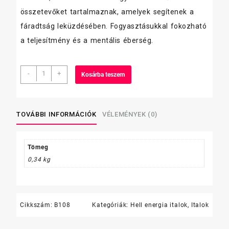
összetevőket tartalmaznak, amelyek segítenek a
fáradtság leküzdésében. Fogyasztásukkal fokozható
a teljesítmény és a mentális éberség.
Hell
-
+
Kosárba teszem
energiaital
250ml
Red
Grape
TOVÁBBI INFORMÁCIÓK
VÉLEMÉNYEK (0)
mennyiség
Tömeg
0,34 kg
Cikkszám:
B108
Kategóriák:
Hell energia italok
,
Italok