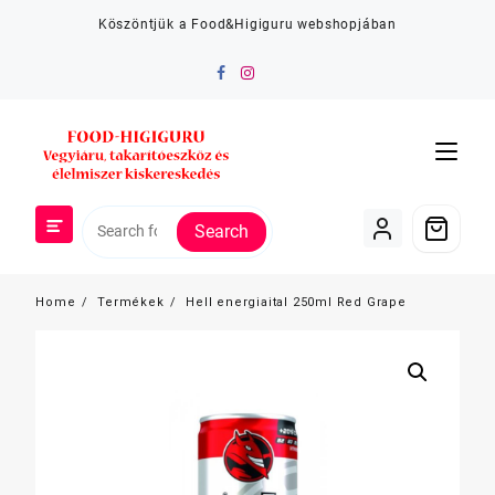
Skip
Köszöntjük a Food&Higiguru webshopjában
to
content
Search
Home
Termékek
Hell energiaital 250ml Red Grape