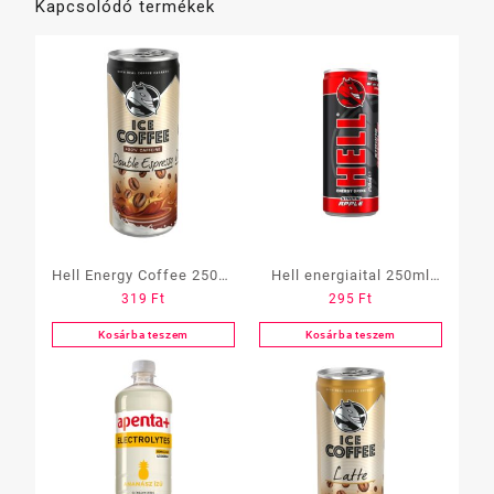
Kapcsolódó termékek
Hell Energy Coffee 250ml
Hell energiaital 250ml
319
Ft
295
Ft
Double espresso
Strong Apple
Kosárba teszem
Kosárba teszem