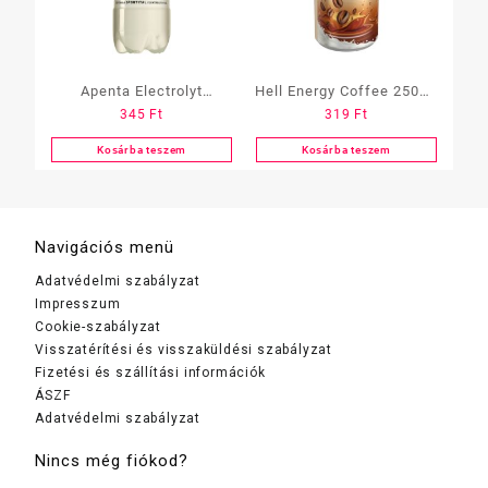
Apenta Electrolyt
Hell Energy Coffee 250ml
345
Ft
319
Ft
vitaminital 750ml
Latte
Ananász (Izotóniás)
Kosárba teszem
Kosárba teszem
Navigációs menü
Adatvédelmi szabályzat
Impresszum
Cookie-szabályzat
Visszatérítési és visszaküldési szabályzat
Fizetési és szállítási információk
ÁSZF
Adatvédelmi szabályzat
Nincs még fiókod?