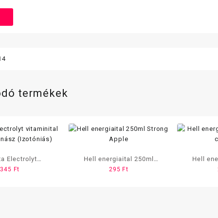
14
ódó termékek
a Electrolyt
Hell energiaital 250ml
Hell ene
345
Ft
295
Ft
al 750ml Ananász
Strong Apple
ZER
zotóniás)