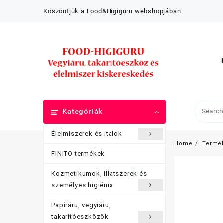
Skip
Köszöntjük a Food&Higiguru webshopjában
to
content
Kategóriák
Élelmiszerek és italok
Home
Termé
FINITO termékek
Kozmetikumok, illatszerek és
személyes higiénia
Papíráru, vegyiáru,
takarítóeszközök