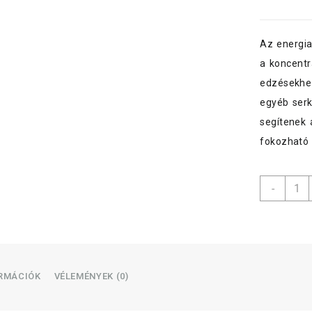
Az energia
a koncentr
edzésekhez
egyéb serk
segítenek 
fokozható 
Hell
-
Energ
Coffe
250ml
Doubl
espre
menny
ORMÁCIÓK
VÉLEMÉNYEK (0)