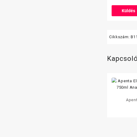
Cikkszám:
B1
Kapcsol
Apent
vitaminit
(I