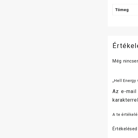
Tömeg
Értéke
Még nincsen
„Hell Energy
Az e-mail
karakterrel
A te értékel
Értékelése