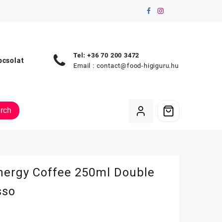
Tel: +36 70 200 3472
pcsolat
Email :
contact@food-higiguru.hu
rch
Energy Coffee 250ml Double
sso