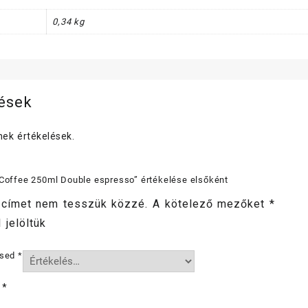
0,34 kg
lések
ek értékelések.
 Coffee 250ml Double espresso” értékelése elsőként
 címet nem tesszük közzé.
A kötelező mezőket
*
 jelöltük
ésed
*
d
*