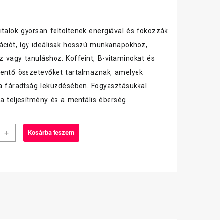
italok gyorsan feltöltenek energiával és fokozzák
ációt, így ideálisak hosszú munkanapokhoz,
 vagy tanuláshoz. Koffeint, B-vitaminokat és
entő összetevőket tartalmaznak, amelyek
a fáradtság leküzdésében. Fogyasztásukkal
a teljesítmény és a mentális éberség.
+
Kosárba teszem
y
e
e
sso
iség