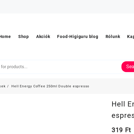
Home
Shop
Akciók
Food-Higiguru blog
Rólunk
Ka
Sea
kek
Hell Energy Coffee 250ml Double espresso
Hell 
espre
319
Ft