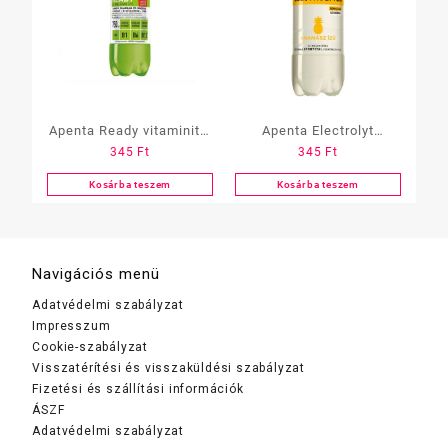
Apenta Ready vitaminital
Apenta Electrolyt
345
Ft
345
Ft
750ml Alma-Kiwi
vitaminital 750ml
(A,B,Cink,Ginzeng)
Ananász (Izotóniás)
Kosárba teszem
Kosárba teszem
Navigációs menü
Adatvédelmi szabályzat
Impresszum
Cookie-szabályzat
Visszatérítési és visszaküldési szabályzat
Fizetési és szállítási információk
ÁSZF
Adatvédelmi szabályzat