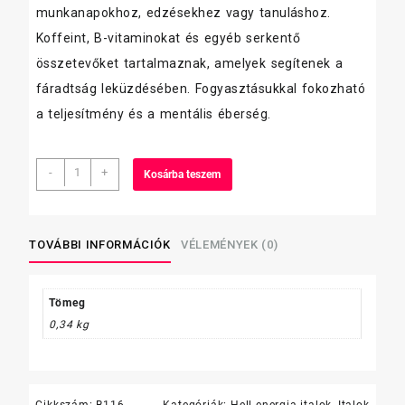
munkanapokhoz, edzésekhez vagy tanuláshoz.
Koffeint, B-vitaminokat és egyéb serkentő
összetevőket tartalmaznak, amelyek segítenek a
fáradtság leküzdésében. Fogyasztásukkal fokozható
a teljesítmény és a mentális éberség.
Hell
-
+
Kosárba teszem
Energy
Coffee
250ml
Salted
TOVÁBBI INFORMÁCIÓK
VÉLEMÉNYEK (0)
Caramel
laktózmentes
mennyiség
Tömeg
0,34 kg
Cikkszám:
B116
Kategóriák:
Hell energia italok
,
Italok