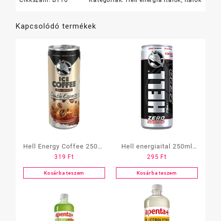
Kapcsolódó termékek
Hell Energy Coffee 250ml
Hell energiaital 250ml
319
Ft
295
Ft
Double espresso
ZERO calories
Kosárba teszem
Kosárba teszem