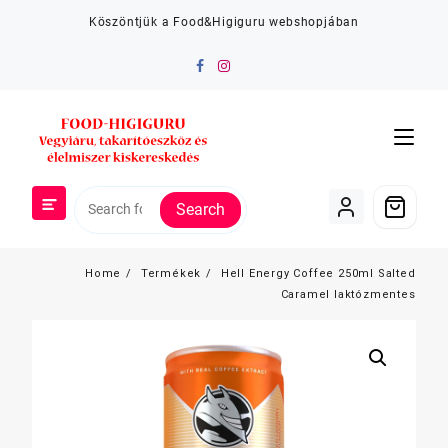
Skip
Köszöntjük a Food&Higiguru webshopjában
to
content
Search
Home
Termékek
Hell Energy Coffee 250ml Salted
Caramel laktózmentes