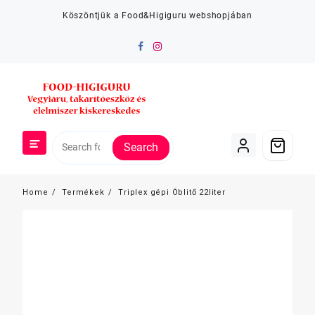
Skip
Köszöntjük a Food&Higiguru webshopjában
to
content
Search
Home
Termékek
Triplex gépi Öblitő 22liter