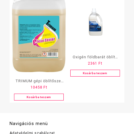
Oxigén földbarát öblítő
2361
Ft
1.5 liter (Parfüm)
Kosárba teszem
TRIMUM gépi öblítőszer
10458
Ft
5 lit.
Kosárba teszem
Navigációs menü
Adatvédelmi szabályzat