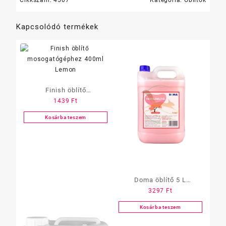
Kapcsolódó termékek
Finish öblítő
1439
Ft
mosogatógéphez 400ml
Lemon
Kosárba teszem
Doma öblítő 5 L
3297
Ft
(Japánkert)
Kosárba teszem