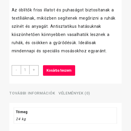
Az öblítők friss illatot és puhaságot biztosítanak a
textíliáknak, miközben segítenek megőrizni a ruhák
színét és anyagát. Antisztatikus hatásuknak
köszönhetően könnyebben vasalhatók lesznek a
ruhák, és csökken a gyűrődésük. Ideálisak
mindennapi és speciális mosásokhoz egyaránt.
Triplex
-
+
Kosárba teszem
gépi
Öblitő
22liter
mennyiség
TOVÁBBI INFORMÁCIÓK
VÉLEMÉNYEK (0)
Tömeg
24 kg