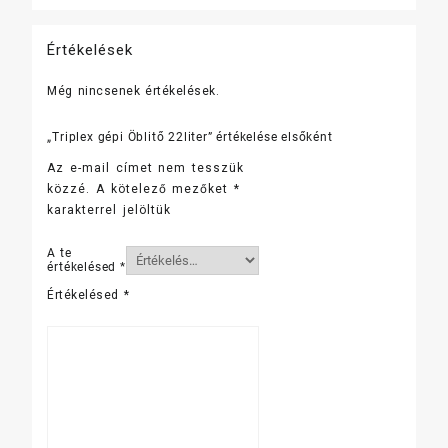
Értékelések
Még nincsenek értékelések.
„Triplex gépi Öblitő 22liter” értékelése elsőként
Az e-mail címet nem tesszük
közzé.
A kötelező mezőket
*
karakterrel jelöltük
A te
értékelésed
*
Értékelésed
*