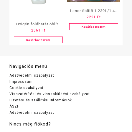
Lenor öblítő 1.239L/1.49
2221
Ft
L/ 1,8 L
Oxigén földbarát öblítő
Kosárba teszem
2361
Ft
1.5 liter (narancs-fahéj)
Kosárba teszem
Navigációs menü
Adatvédelmi szabályzat
Impresszum
Cookie-szabályzat
Visszatérítési és visszaküldési szabályzat
Fizetési és szállítási információk
ÁSZF
Adatvédelmi szabályzat
Nincs még fiókod?