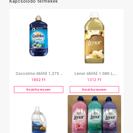
Kapcsolódó termékek
Coccolino öblítő 1,275 l
Lenor öblítő 1.080 L,
1802
Ft
1312
Ft
1,450 l többféle
koncentrátum
Kosárba teszem
Kosárba teszem