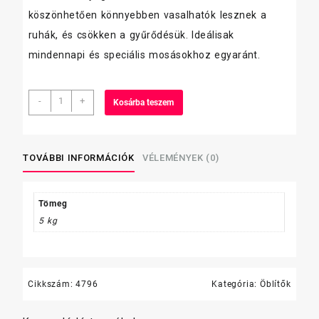
köszönhetően könnyebben vasalhatók lesznek a
ruhák, és csökken a gyűrődésük. Ideálisak
mindennapi és speciális mosásokhoz egyaránt.
Oxigén
-
+
Kosárba teszem
földbarát
öblítő
1.5
liter
TOVÁBBI INFORMÁCIÓK
VÉLEMÉNYEK (0)
(Parfüm)
mennyiség
Tömeg
5 kg
Cikkszám:
4796
Kategória:
Öblítők