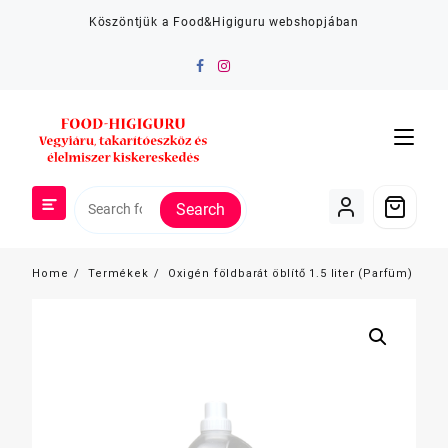
Skip
Köszöntjük a Food&Higiguru webshopjában
to
content
Search
Home
Termékek
Oxigén földbarát öblítő 1.5 liter (Parfüm)