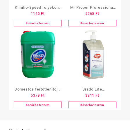
Kliniko-Speed folyékony
Mr Proper Professional
1145
Ft
5965
Ft
fertőtlenítőszer 750 ml,
kíméletes tisztítószer 5 l
szórófejes
Kosárba teszem
Kosárba teszem
Domestos fertőtlenítő, 5
Brado Life
5379
Ft
3911
Ft
L-es pine fresh
kézfertőtlenítő gél,1500
ml, pumpás
Kosárba teszem
Kosárba teszem