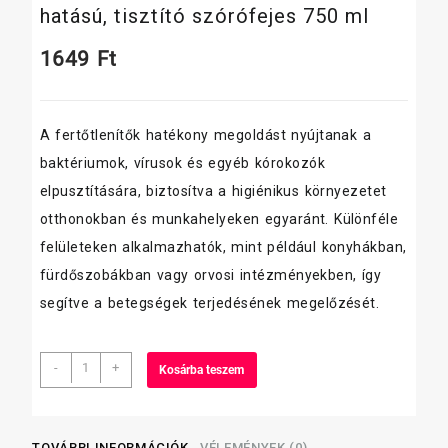
hatású, tisztító szórófejes 750 ml
1649
Ft
A fertőtlenítők hatékony megoldást nyújtanak a
baktériumok, vírusok és egyéb kórokozók
elpusztítására, biztosítva a higiénikus környezetet
otthonokban és munkahelyeken egyaránt. Különféle
felületeken alkalmazhatók, mint például konyhákban,
fürdőszobákban vagy orvosi intézményekben, így
segítve a betegségek terjedésének megelőzését.
Domestos
-
+
Kosárba teszem
universalis
fertőtlenítő
hatású,
tisztító
TOVÁBBI INFORMÁCIÓK
VÉLEMÉNYEK (0)