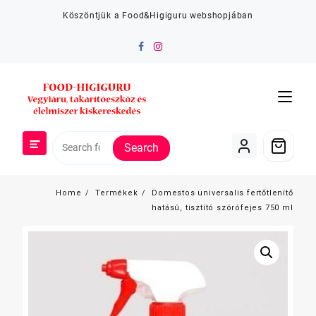
Skip
Köszöntjük a Food&Higiguru webshopjában
to
content
Search
Home
Termékek
Domestos universalis fertőtlenítő
hatású, tisztító szórófejes 750 ml