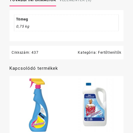
szórófejes
750
ml
Tömeg
mennyiség
0,75 kg
Cikkszám:
437
Kategória:
Fertőtlenítők
Kapcsolódó termékek