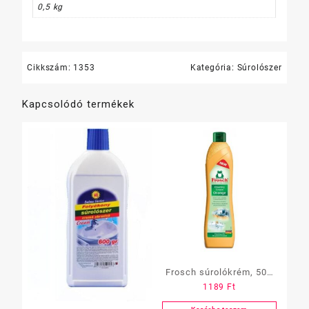
0,5 kg
Cikkszám:
1353
Kategória:
Súrolószer
Kapcsolódó termékek
Frosch súrolókrém, 500
1189
Ft
ml, narancs