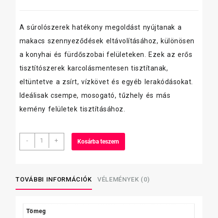
A súrolószerek hatékony megoldást nyújtanak a
makacs szennyeződések eltávolításához, különösen
a konyhai és fürdőszobai felületeken. Ezek az erős
tisztítószerek karcolásmentesen tisztítanak,
eltüntetve a zsírt, vízkövet és egyéb lerakódásokat.
Ideálisak csempe, mosogató, tűzhely és más
kemény felületek tisztításához.
Súrol-
-
+
Kosárba teszem
6
súrolópor
500gr
mennyiség
TOVÁBBI INFORMÁCIÓK
VÉLEMÉNYEK (0)
Tömeg