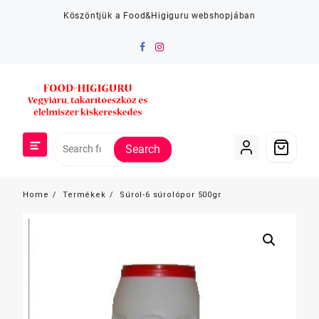
Skip
Köszöntjük a Food&Higiguru webshopjában
to
content
Search
Home
Termékek
Súrol-6 súrolópor 500gr