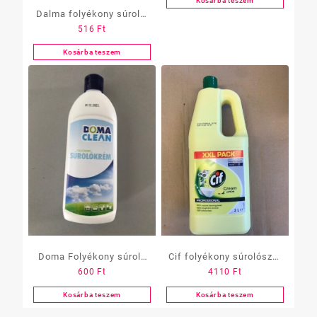
Kosárba teszem
Dalma folyékony súroló,
516
Ft
600gr
Kosárba teszem
Doma Folyékony súroló
Cif folyékony súrolószer
600
Ft
4110
Ft
500ml
original 2 l
Kosárba teszem
Kosárba teszem