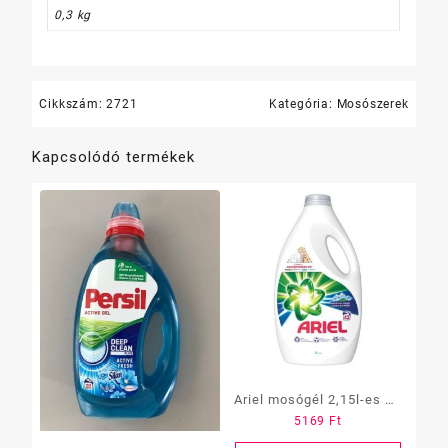
0,3 kg
Cikkszám:
2721
Kategória:
Mosószerek
Kapcsolódó termékek
Ariel mosógél 2,15l-es 40
5169
Ft
mosás fehér