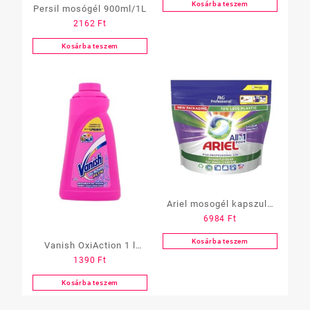
Kosárba teszem
Persil mosógél 900ml/1L
2162
Ft
Kosárba teszem
Ariel mosogél kapszula
6984
Ft
All in One, 60 db-os,
color
Kosárba teszem
Vanish OxiAction 1 l
1390
Ft
folteltávolító szines
Kosárba teszem