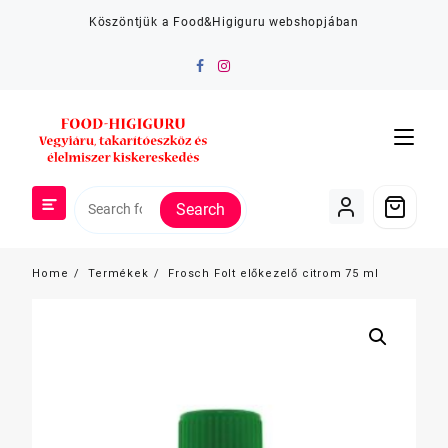
Skip
Köszöntjük a Food&Higiguru webshopjában
to
content
Search
Home
Termékek
Frosch Folt előkezelő citrom 75 ml