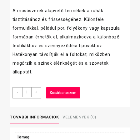
A mosószerek alapvető termékek a ruhák
tisztításához és frissességéhez. Különféle
formulákkal, például por, folyékony vagy kapszula
formában érhetők el, alkalmazkodva a különböző
textíliákhoz és szennyeződési típusokhoz.
Hatékonyan távolítják el a foltokat, miközben
megőrzik a színek élénkségét és a szövetek
állapotát.
Frosch
-
+
Kosárba teszem
Folt
előkezelő
citrom
75
TOVÁBBI INFORMÁCIÓK
VÉLEMÉNYEK (0)
ml
mennyiség
Tömeg