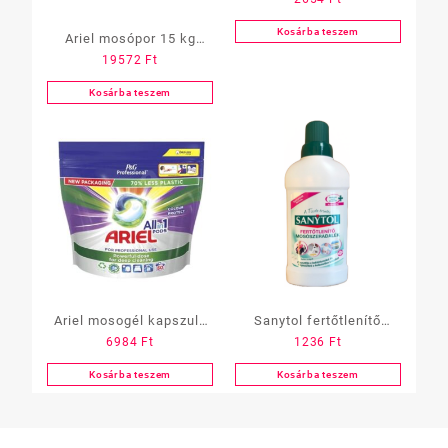
folteltávolító, FEHÉR, 450
gramm
Kosárba teszem
Ariel mosópor 15 kg
19572
Ft
Professional Alfa White
Max
Kosárba teszem
Ariel mosogél kapszula
Sanytol fertőtlenítő
6984
Ft
1236
Ft
All in One, 60 db-os,
mosóadalék 500 ml
color
Kosárba teszem
Kosárba teszem