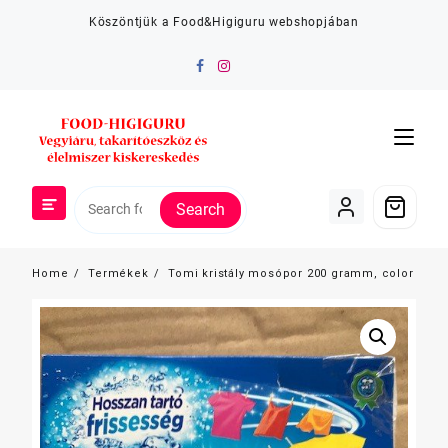
Skip
Köszöntjük a Food&Higiguru webshopjában
to
content
Search
Home
Termékek
Tomi kristály mosópor 200 gramm, color