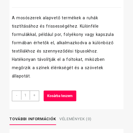
A mosószerek alapvető termékek a ruhák
tisztításához és frissességéhez. Különféle
formulákkal, például por, folyékony vagy kapszula
formában érhetők el, alkalmazkodva a különböző
textíliákhoz és szennyeződési típusokhoz.
Hatékonyan távolítják el a foltokat, miközben
megőrzik a színek élénkségét és a szövetek
állapotát.
Tomi
-
+
Kosárba teszem
kristály
mosópor
200
gramm,
TOVÁBBI INFORMÁCIÓK
VÉLEMÉNYEK (0)
color
mennyiség