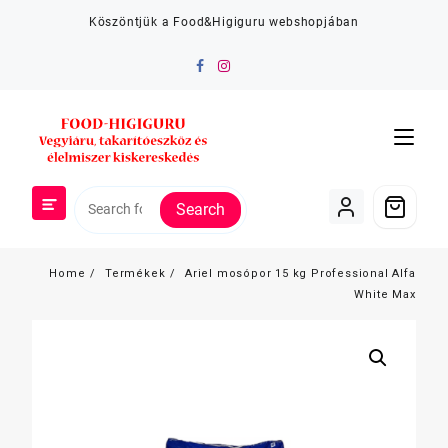
Skip
Köszöntjük a Food&Higiguru webshopjában
to
content
Search
Home
Termékek
Ariel mosópor 15 kg Professional Alfa
White Max