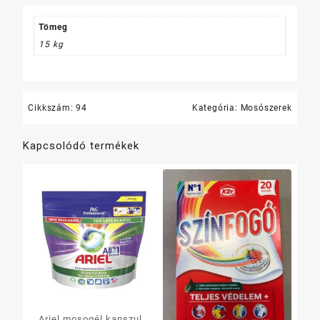
White
Max
Tömeg
mennyiség
15 kg
Cikkszám:
94
Kategória:
Mosószerek
Kapcsolódó termékek
Ariel mosogél kapszula