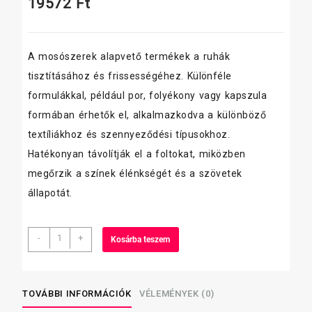
19572
Ft
A mosószerek alapvető termékek a ruhák
tisztításához és frissességéhez. Különféle
formulákkal, például por, folyékony vagy kapszula
formában érhetők el, alkalmazkodva a különböző
textíliákhoz és szennyeződési típusokhoz.
Hatékonyan távolítják el a foltokat, miközben
megőrzik a színek élénkségét és a szövetek
állapotát.
Ariel
-
+
Kosárba teszem
mosópor
15
kg
Professional
TOVÁBBI INFORMÁCIÓK
VÉLEMÉNYEK (0)
Alfa