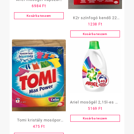
6984
Ft
All in One, 60 db-os,
color
Kosárba teszem
K2r színfogó kendő 22
1238
Ft
db-os
Kosárba teszem
Ariel mosógél 2,15l-es 40
5169
Ft
mosás szines
Kosárba teszem
Tomi kristály mosópor
475
Ft
200 gramm, color