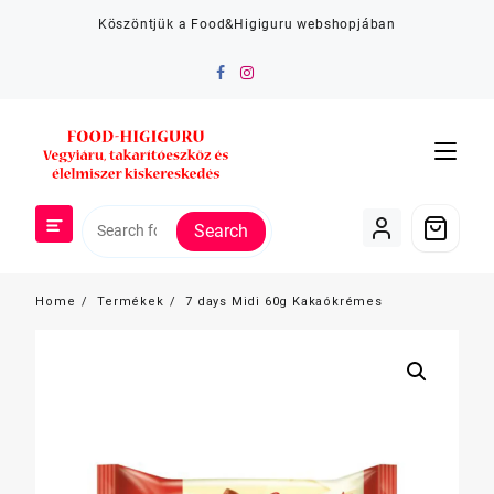
Skip
Köszöntjük a Food&Higiguru webshopjában
to
content
Search
Home
Termékek
7 days Midi 60g Kakaókrémes