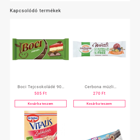
Kapcsolódó termékek
Boci Tejcsokoládé 90g
Cerbona müzli
505
Ft
270
Ft
Epertorta
gluténmentes 35g
Gyümölcsös-magvas
Kosárba teszem
Kosárba teszem