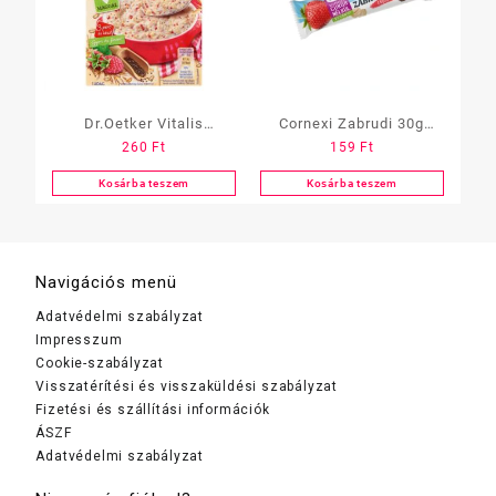
Dr.Oetker Vitalis
Cornexi Zabrudi 30g
260
Ft
159
Ft
Zabkása 53g
Cukormentes Epres
Málnás+Chia
Kosárba teszem
Kosárba teszem
Navigációs menü
Adatvédelmi szabályzat
Impresszum
Cookie-szabályzat
Visszatérítési és visszaküldési szabályzat
Fizetési és szállítási információk
ÁSZF
Adatvédelmi szabályzat