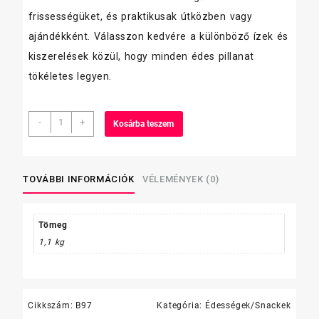
frissességüket, és praktikusak útközben vagy
ajándékként. Válasszon kedvére a különböző ízek és
kiszerelések közül, hogy minden édes pillanat
tökéletes legyen.
7
-
+
Kosárba teszem
days
Midi
60g
Kakaókrémes
TOVÁBBI INFORMÁCIÓK
VÉLEMÉNYEK (0)
mennyiség
Tömeg
1,1 kg
Cikkszám:
B97
Kategória:
Édességek/Snackek