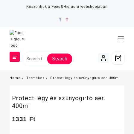
Skip
Köszöntjük a Food&Higiguru webshopjában
to
content
Search
Home
Termékek
Protect légy és szúnyogirtó aer. 400ml
Protect légy és szúnyogirtó aer.
400ml
1331
Ft