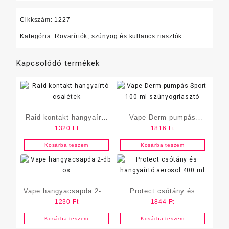
Cikkszám:
1227
Kategória:
Rovarírtók, szúnyog és kullancs riasztók
Kapcsolódó termékek
Raid kontakt hangyaírtó
Vape Derm pumpás
1320
Ft
1816
Ft
csalétek
Sport 100 ml
szúnyogriasztó
Kosárba teszem
Kosárba teszem
Vape hangyacsapda 2-db
Protect csótány és
1230
Ft
1844
Ft
os
hangyaírtó aerosol 400
ml
Kosárba teszem
Kosárba teszem