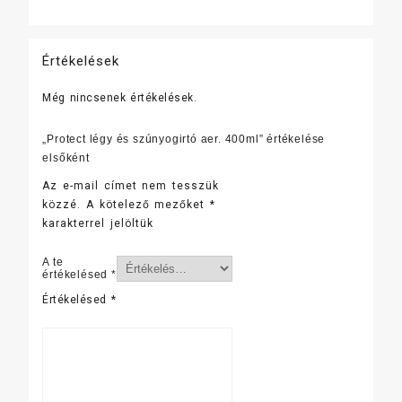
Értékelések
Még nincsenek értékelések.
„Protect légy és szúnyogirtó aer. 400ml” értékelése
elsőként
Az e-mail címet nem tesszük
közzé.
A kötelező mezőket
*
karakterrel jelöltük
A te
értékelésed
*
Értékelésed
*