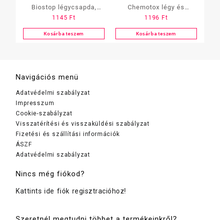
Biostop légycsapda,
Chemotox légy és
1145
Ft
1196
Ft
irtószermentes 2 db-os
szúnyogirtó, 300 ml
Kosárba teszem
Kosárba teszem
Navigációs menü
Adatvédelmi szabályzat
Impresszum
Cookie-szabályzat
Visszatérítési és visszaküldési szabályzat
Fizetési és szállítási információk
ÁSZF
Adatvédelmi szabályzat
Nincs még fiókod?
Kattints ide fiók regisztracióhoz!
Szeretnél megtudni többet a termékeinkről?