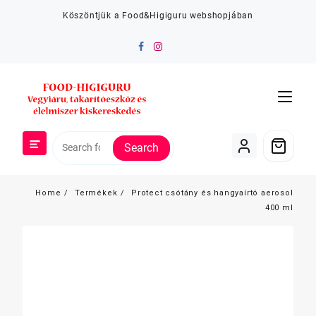
Skip
Köszöntjük a Food&Higiguru webshopjában
to
content
Search
Home
Termékek
Protect csótány és hangyaírtó aerosol
400 ml