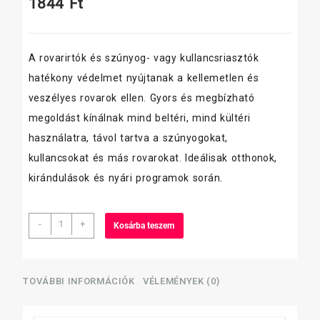
1844
Ft
A rovarirtók és szúnyog- vagy kullancsriasztók
hatékony védelmet nyújtanak a kellemetlen és
veszélyes rovarok ellen. Gyors és megbízható
megoldást kínálnak mind beltéri, mind kültéri
használatra, távol tartva a szúnyogokat,
kullancsokat és más rovarokat. Ideálisak otthonok,
kirándulások és nyári programok során.
Protect
-
+
Kosárba teszem
csótány
és
hangyaírtó
aerosol
TOVÁBBI INFORMÁCIÓK
VÉLEMÉNYEK (0)
400
ml