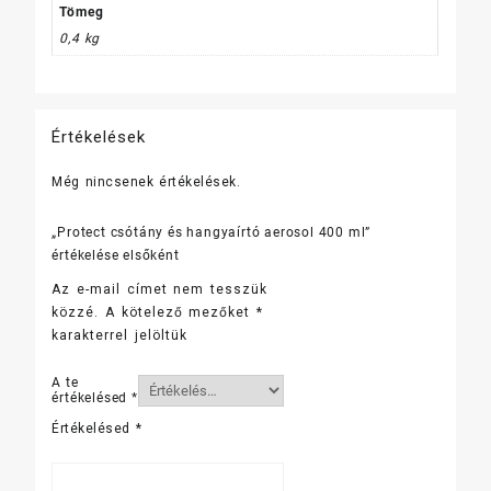
mennyiség
Tömeg
0,4 kg
Értékelések
Még nincsenek értékelések.
„Protect csótány és hangyaírtó aerosol 400 ml”
értékelése elsőként
Az e-mail címet nem tesszük
közzé.
A kötelező mezőket
*
karakterrel jelöltük
A te
értékelésed
*
Értékelésed
*