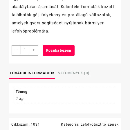
akadálytalan áramlását. Különféle formuláik között
találhatók gél, folyékony és por állagú változatok,
amelyek gyors segítséget nyújtanak bármilyen
lefolyóproblémára.
Mr.
-
+
Kosárba teszem
Muscle
lefolyótisztító
1
L
TOVÁBBI INFORMÁCIÓK
VÉLEMÉNYEK (0)
mennyiség
Tömeg
1 kg
Cikkszám:
1031
Kategória:
Lefolyótisztító szerek