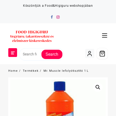
Skip
Köszöntjük a Food&Higiguru webshopjában
to
content
Search
Home
Termékek
Mr. Muscle lefolyótisztító 1 L