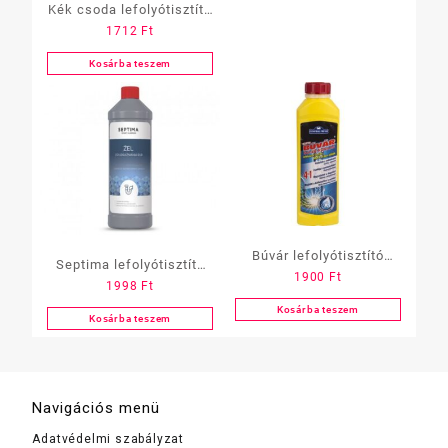
Kék csoda lefolyótisztító
1712
Ft
gran.500 gr.
Kosárba teszem
Búvár lefolyótisztító
Septima lefolyótisztító
1900
Ft
gran. 500gr(hideg)
1998
Ft
gél (csőtisztító) – 1 L
Kosárba teszem
Kosárba teszem
Navigációs menü
Adatvédelmi szabályzat