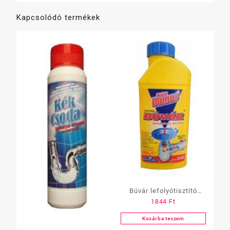
Kapcsolódó termékek
Búvár lefolyótisztító
1844
Ft
gran. 400 gr(meleg)
Kosárba teszem