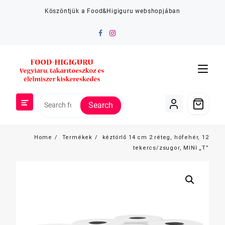
Skip
Köszöntjük a Food&Higiguru webshopjában
to
content
Search
Home
Termékek
kéztörlő 14 cm 2 réteg, hófehér, 12
tekercs/zsugor, MINI „T”