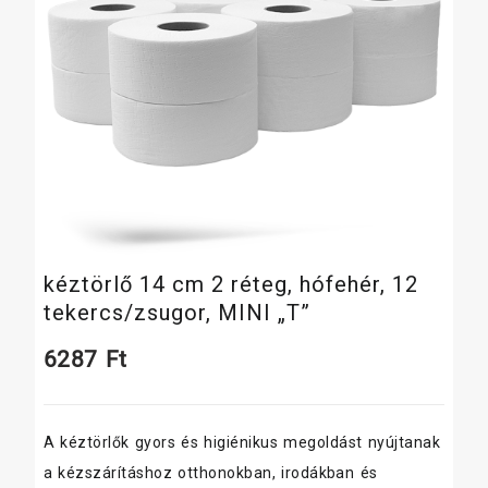
kéztörlő 14 cm 2 réteg, hófehér, 12
tekercs/zsugor, MINI „T”
6287
Ft
A kéztörlők gyors és higiénikus megoldást nyújtanak
a kézszárításhoz otthonokban, irodákban és