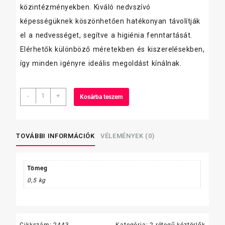
közintézményekben. Kiváló nedvszívó
képességüknek köszönhetően hatékonyan távolítják
el a nedvességet, segítve a higiénia fenntartását.
Elérhetők különböző méretekben és kiszerelésekben,
így minden igényre ideális megoldást kínálnak.
kéztörlő
-
+
Kosárba teszem
14
cm
2
réteg,
TOVÁBBI INFORMÁCIÓK
VÉLEMÉNYEK (0)
hófehér,
12
tekercs/zsugor,
Tömeg
MINI
0,5 kg
"T"
mennyiség
Cikkszám:
2443
Kategória:
2 rétegű kéztörlők