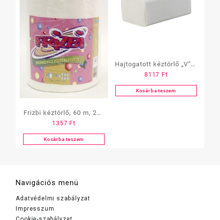
Hajtogatott kéztörlő „V” 2
8117
Ft
réteg, hófehér, 20×150
lap, 21,5×21,5 (C.79003)
Kosárba teszem
Frizbi kéztörlő, 60 m, 270
1357
Ft
lap 225x220mm/lap
Kosárba teszem
Navigációs menü
Adatvédelmi szabályzat
Impresszum
Cookie-szabályzat