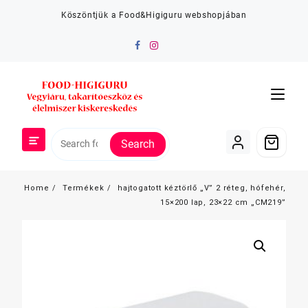
Skip
Köszöntjük a Food&Higiguru webshopjában
to
content
Search
Home
Termékek
hajtogatott kéztörlő „V” 2 réteg, hófehér,
15×200 lap, 23×22 cm „CM219”