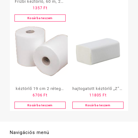
Frizbi kéztörlő, 60 m, 270
1357
Ft
lap 225x220mm/lap
Kosárba teszem
kéztörlő 19 cm 2 rétegű,
hajtogatott kéztörlő „Z” 2
6706
Ft
11805
Ft
hófehér, 6
réteg, hófehér, 25×150
tekercs/zsugor, MIDI „T”
lap, 20,5×24 cm /
Kosárba teszem
Kosárba teszem
keskeny-
adagolókhoz/EUROCARTA
Navigációs menü