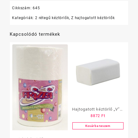
Cikkszám:
645
Kategóriák:
2 rétegű kéztörlők
,
Z hajtogatott kéztörlők
Kapcsolódó termékek
Hajtogatott kéztörlő „V” 2
8872
Ft
réteg, hófehér, 20×150
lap, 25×21,5 cm
Kosárba teszem
(C.79201)