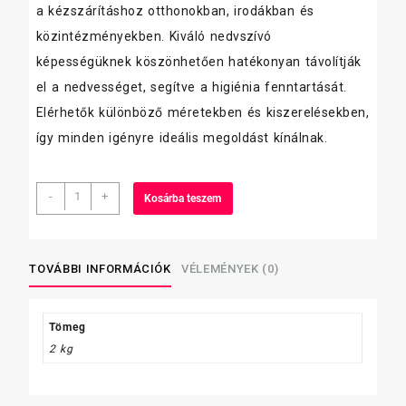
a kézszárításhoz otthonokban, irodákban és
közintézményekben. Kiváló nedvszívó
képességüknek köszönhetően hatékonyan távolítják
el a nedvességet, segítve a higiénia fenntartását.
Elérhetők különböző méretekben és kiszerelésekben,
így minden igényre ideális megoldást kínálnak.
hajtogatott
-
+
Kosárba teszem
kéztörlő
"V"
2
réteg,
TOVÁBBI INFORMÁCIÓK
VÉLEMÉNYEK (0)
hófehér,
15×200
lap,
Tömeg
23×22
2 kg
cm
"CM219"
mennyiség