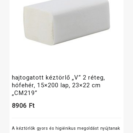
hajtogatott kéztörlő „V” 2 réteg,
hófehér, 15×200 lap, 23×22 cm
„CM219”
8906
Ft
A kéztörlők gyors és higiénikus megoldást nyújtanak