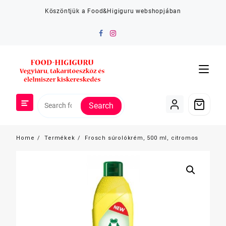
Skip
Köszöntjük a Food&Higiguru webshopjában
to
content
Search
Home
Termékek
Frosch súrolókrém, 500 ml, citromos