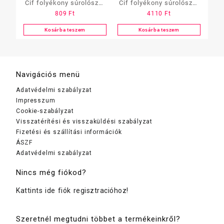
Cif folyékony súrolószer
Cif folyékony súrolószer
809
Ft
4110
Ft
250 ml többféle
original 2 l
Kosárba teszem
Kosárba teszem
Navigációs menü
Adatvédelmi szabályzat
Impresszum
Cookie-szabályzat
Visszatérítési és visszaküldési szabályzat
Fizetési és szállítási információk
ÁSZF
Adatvédelmi szabályzat
Nincs még fiókod?
Kattints ide fiók regisztracióhoz!
Szeretnél megtudni többet a termékeinkről?