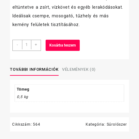
eltüntetve a zsírt, vízkövet és egyéb lerakódásokat.
Ideálisak csempe, mosogató, tűzhely és más
kemény felületek tisztításához.
Frosch
-
+
Kosárba teszem
súrolókrém,
500
ml,
citromos
TOVÁBBI INFORMÁCIÓK
VÉLEMÉNYEK (0)
mennyiség
Tömeg
0,5 kg
Cikkszám:
564
Kategória:
Súrolószer