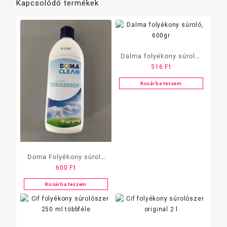
Kapcsolódó termékek
Dalma folyékony súroló,
516
Ft
600gr
Kosárba teszem
Doma Folyékony súroló
600
Ft
500ml
Kosárba teszem