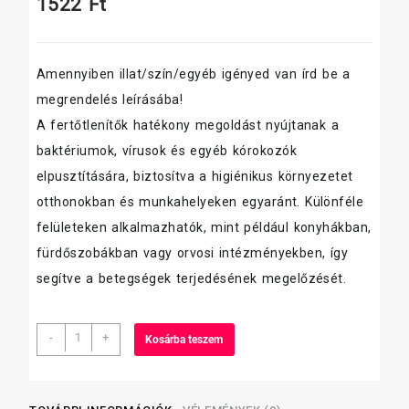
1522
Ft
Amennyiben illat/szín/egyéb igényed van írd be a
megrendelés leírásába!
A fertőtlenítők hatékony megoldást nyújtanak a
baktériumok, vírusok és egyéb kórokozók
elpusztítására, biztosítva a higiénikus környezetet
otthonokban és munkahelyeken egyaránt. Különféle
felületeken alkalmazhatók, mint például konyhákban,
fürdőszobákban vagy orvosi intézményekben, így
segítve a betegségek terjedésének megelőzését.
Sanytol
-
+
Kosárba teszem
fertőtlenítő
légrissítő
és
szagtalanító