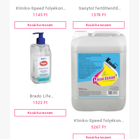
Kliniko-Speed folyékony
Sanytol fertőtlenítő
1145
Ft
1378
Ft
fertőtlenítőszer 750 ml,
felülettisztító 1 l
szórófejes
utántöltő
Kosárba teszem
Kosárba teszem
Brado Life
1522
Ft
kézfertőtlenítő gél, 500
ml, pumpás
Kosárba teszem
Kliniko-Speed folyékony
5267
Ft
fertőtlenítőszer 5 L
Kosárba teszem