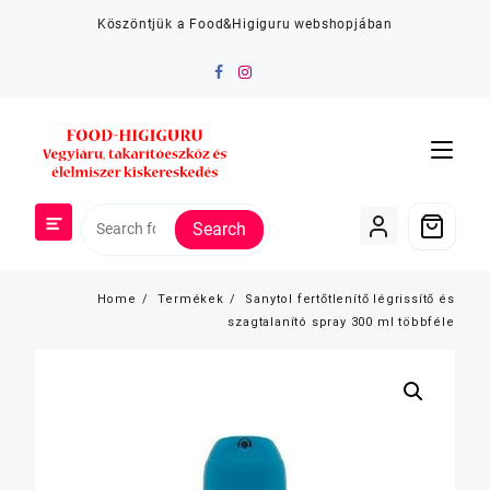
Skip
Köszöntjük a Food&Higiguru webshopjában
to
content
Search
Home
Termékek
Sanytol fertőtlenítő légrissítő és
szagtalanító spray 300 ml többféle