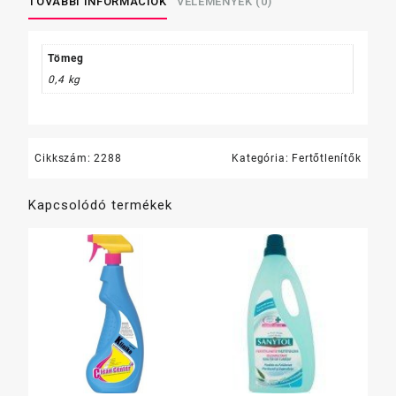
TOVÁBBI INFORMÁCIÓK
VÉLEMÉNYEK (0)
spray
300
ml
Tömeg
többféle
0,4 kg
mennyiség
Cikkszám:
2288
Kategória:
Fertőtlenítők
Kapcsolódó termékek