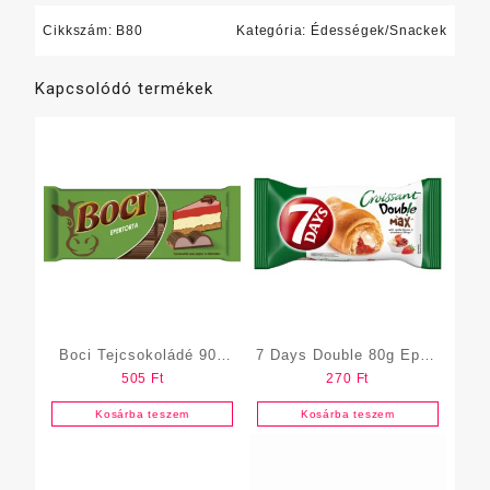
Cikkszám:
B80
Kategória:
Édességek/Snackek
Kapcsolódó termékek
Boci Tejcsokoládé 90g
7 Days Double 80g Eper-
505
Ft
270
Ft
Epertorta
Vanília
Kosárba teszem
Kosárba teszem