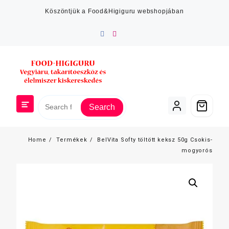
Skip
Köszöntjük a Food&Higiguru webshopjában
to
content
Search
Home
Termékek
BelVita Softy töltött keksz 50g Csokis-
mogyorós