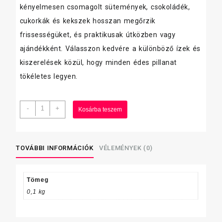
kényelmesen csomagolt sütemények, csokoládék,
cukorkák és kekszek hosszan megőrzik
frissességüket, és praktikusak útközben vagy
ajándékként. Válasszon kedvére a különböző ízek és
kiszerelések közül, hogy minden édes pillanat
tökéletes legyen.
BelVita
-
+
Kosárba teszem
Softy
töltött
keksz
50g
TOVÁBBI INFORMÁCIÓK
VÉLEMÉNYEK (0)
Csokis-
mogyorós
mennyiség
Tömeg
0,1 kg