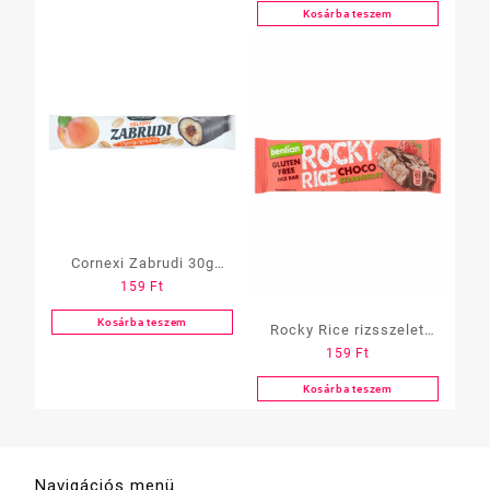
Keksz
Kosárba teszem
Cornexi Zabrudi 30g
159
Ft
Cukormentes
Sárgabarackos
Kosárba teszem
Rocky Rice rizsszelet
159
Ft
Narancsos-csokis
Kosárba teszem
Navigációs menü