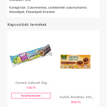
Kategóriák:
Cukormentes, csökkentett cukortartalmú
édességek
,
Édességek/Snackek
Kapcsolódó termékek
Cornexi Zabrudi 30g
159
Ft
Cukormentes Citrom-
Lime
Kosárba teszem
Gullón Ronditas 32%
945
Ft
cukormentes Csokis