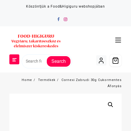
Skip
Köszöntjük a Food&Higiguru webshopjában
to
content
Search
Home
Termékek
Cornexi Zabrudi 30g Cukormentes
Áfonyás