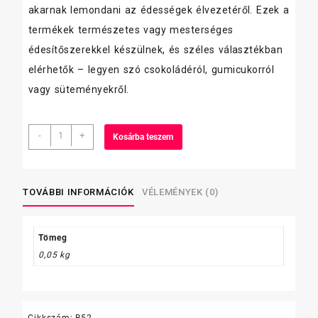
akarnak lemondani az édességek élvezetéről. Ezek a
termékek természetes vagy mesterséges
édesítőszerekkel készülnek, és széles választékban
elérhetők – legyen szó csokoládéról, gumicukorról
vagy süteményekről.
Cornexi
-
+
Kosárba teszem
Zabrudi
30g
Cukormentes
Áfonyás
TOVÁBBI INFORMÁCIÓK
VÉLEMÉNYEK (0)
mennyiség
Tömeg
0,05 kg
Cikkszám:
B52