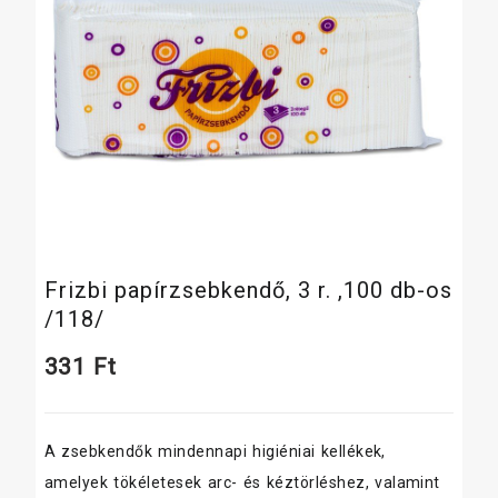
Frizbi papírzsebkendő, 3 r. ,100 db-os
/118/
331
Ft
A zsebkendők mindennapi higiéniai kellékek,
amelyek tökéletesek arc- és kéztörléshez, valamint