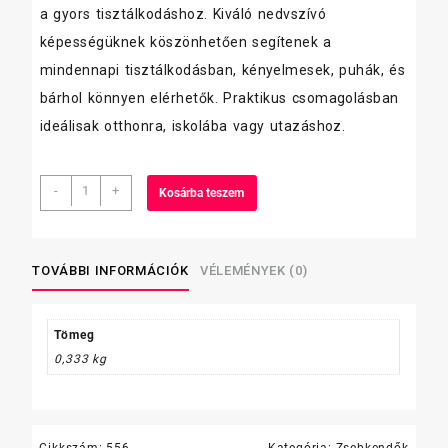
a gyors tisztálkodáshoz. Kiváló nedvszívó
képességüknek köszönhetően segítenek a
mindennapi tisztálkodásban, kényelmesek, puhák, és
bárhol könnyen elérhetők. Praktikus csomagolásban
ideálisak otthonra, iskolába vagy utazáshoz.
Frizbi
-
+
Kosárba teszem
papírzsebkendő,
3
r.
,100
TOVÁBBI INFORMÁCIÓK
VÉLEMÉNYEK (0)
db-
os
/118/
Tömeg
mennyiség
0,333 kg
Cikkszám:
556
Kategória:
Zsebkendők