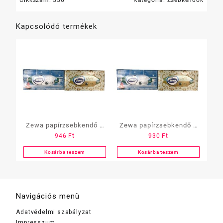
Kapcsolódó termékek
Zewa papírzsebkendő 4
Zewa papírzsebkendő 3
946
Ft
930
Ft
r.80 db, dobozos
r.90 db, dobozos
Kosárba teszem
Kosárba teszem
Navigációs menü
Adatvédelmi szabályzat
Impresszum