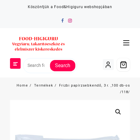
Skip
Köszöntjük a Food&Higiguru webshopjában
to
content
Search
Home
Termékek
Frizbi papírzsebkendő, 3 r. ,100 db-os
/118/