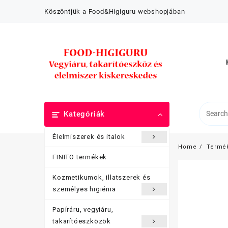
Skip
Köszöntjük a Food&Higiguru webshopjában
to
content
Kategóriák
Élelmiszerek és italok
Home
Termé
FINITO termékek
Kozmetikumok, illatszerek és
személyes higiénia
Papíráru, vegyiáru,
takarítóeszközök