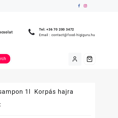
Tel: +36 70 200 3472
pcsolat
Email :
contact@food-higiguru.hu
rch
sampon 1l Korpás hajra
t