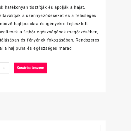
 hatékonyan tisztítják és ápolják a hajat,
ltávolítják a szennyeződéseket és a felesleges
lönböző hajtípusokra és igényekre fejlesztett
segítenek a fejbőr egészségének megőrzésében,
atálásában és fényének fokozásában. Rendszeres
al a haj puha és egészséges marad.
+
Kosárba teszem
on
s
iség