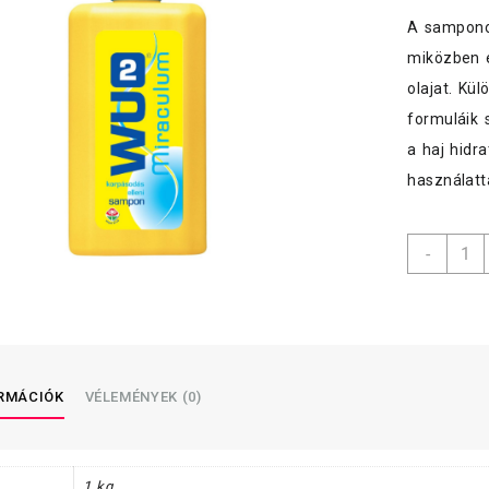
A samponok
miközben e
olajat. Kü
formuláik 
a haj hidr
használatt
WU-
-
2
samp
1l
Korpá
hajra
menny
ORMÁCIÓK
VÉLEMÉNYEK (0)
1 kg