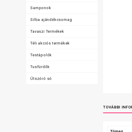
Samponok
Silba ajándékcsomag
Tavaszi Termékek
Téli akciós termékek
Testápolók
Tusfürdők
Útszóró só
TOVÁBBI INF
Tömeg