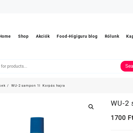
Home
Shop
Akciók
Food-Higiguru blog
Rólunk
Ka
Sea
kek
WU-2 sampon 1l Korpás hajra
WU-2 
1700
F