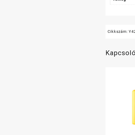
Cikkszám:
Y4
Kapcsol