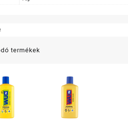
2
ódó termékek