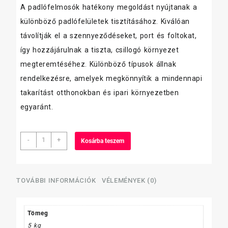
A padlófelmosók hatékony megoldást nyújtanak a
különböző padlófelületek tisztításához. Kiválóan
távolítják el a szennyeződéseket, port és foltokat,
így hozzájárulnak a tiszta, csillogó környezet
megteremtéséhez. Különböző típusok állnak
rendelkezésre, amelyek megkönnyítik a mindennapi
takarítást otthonokban és ipari környezetben
egyaránt.
ZUM
-
+
Kosárba teszem
általános
tisztító,
alkoholos
5
TOVÁBBI INFORMÁCIÓK
VÉLEMÉNYEK (0)
L,
citrom
mennyiség
Tömeg
5 kg