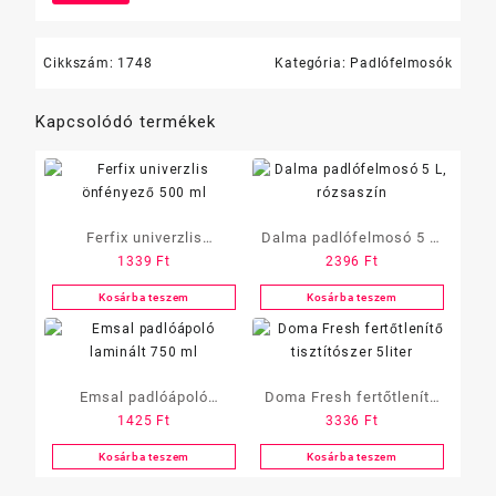
Cikkszám:
1748
Kategória:
Padlófelmosók
Kapcsolódó termékek
Ferfix univerzlis
Dalma padlófelmosó 5 L,
1339
Ft
2396
Ft
önfényező 500 ml
rózsaszín
Kosárba teszem
Kosárba teszem
Emsal padlóápoló
Doma Fresh fertőtlenítő
1425
Ft
3336
Ft
laminált 750 ml
tisztítószer 5liter
Kosárba teszem
Kosárba teszem