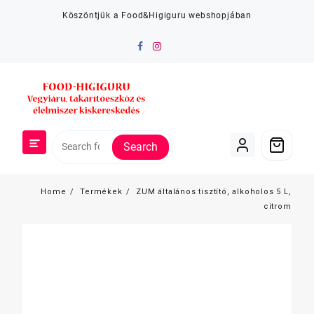
Skip
Köszöntjük a Food&Higiguru webshopjában
to
content
Search
Home
Termékek
ZUM általános tisztító, alkoholos 5 L,
citrom