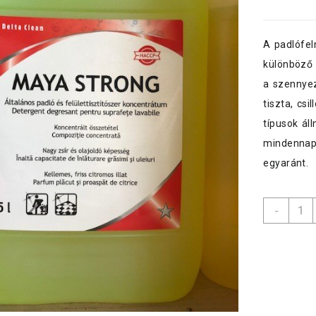
A padlófe
különböző p
a szennyez
tiszta, cs
típusok ál
mindennapi
egyaránt.
Maya
-
Stron
általá
tisztí
konce
5
l
menny