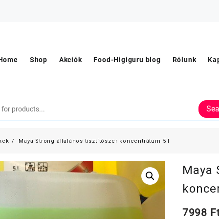
Home
Shop
Akciók
Food-Higiguru blog
Rólunk
Ka
Sea
kek
Maya Strong általános tisztítószer koncentrátum 5 l
Maya S
konce
7998
F