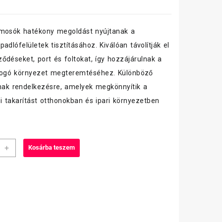
lmosók hatékony megoldást nyújtanak a
adlófelületek tisztításához. Kiválóan távolítják el
ődéseket, port és foltokat, így hozzájárulnak a
illogó környezet megteremtéséhez. Különböző
lnak rendelkezésre, amelyek megkönnyítik a
 takarítást otthonokban és ipari környezetben
+
Kosárba teszem
g
nos
tószer
ntrátum
iség