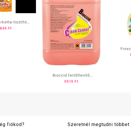
rketta-tisztító
849
Ft
olajjal 1 L-es
Frosc
felülettis
szóró
Bioccid fertőtlenítő
9919
Ft
felmosószer, 5 l
ég fiókod?
Szeretnél megtudni többet