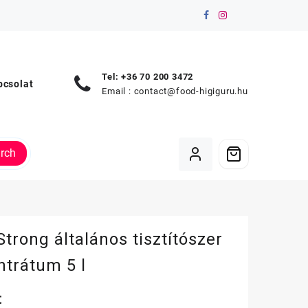
Tel: +36 70 200 3472
pcsolat
Email :
contact@food-higiguru.hu
rch
trong általános tisztítószer
ntrátum 5 l
t