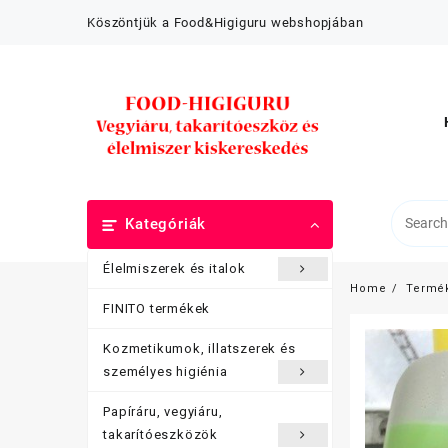
Skip
Köszöntjük a Food&Higiguru webshopjában
to
content
Kategóriák
Élelmiszerek és italok
Home
Termé
FINITO termékek
Kozmetikumok, illatszerek és
személyes higiénia
Papíráru, vegyiáru,
takarítóeszközök