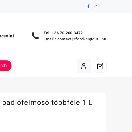
Tel: +36 70 200 3472
pcsolat
Email :
contact@food-higiguru.hu
rch
 padlófelmosó többféle 1 L