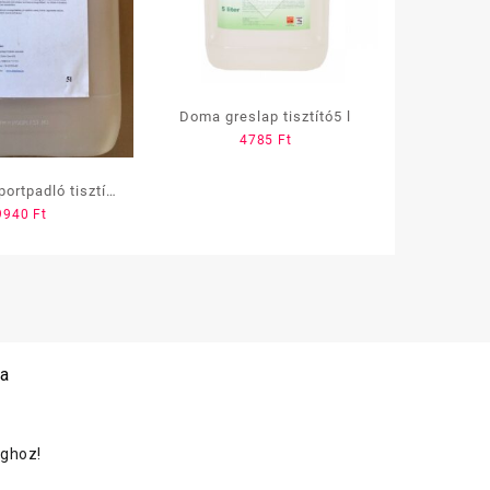
Doma greslap tisztító5 l
4785
Ft
ortpadló tisztító
9940
Ft
5l
 a
oghoz!