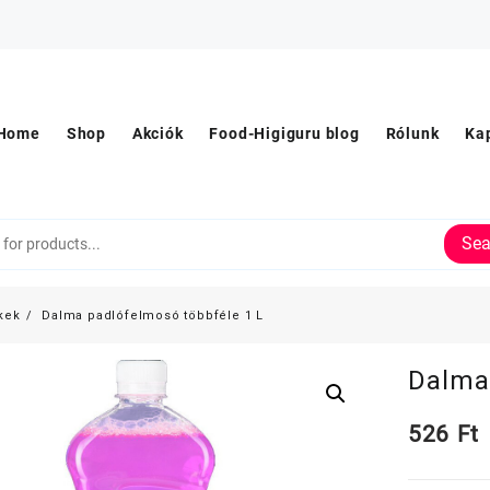
Home
Shop
Akciók
Food-Higiguru blog
Rólunk
Ka
Sea
kek
Dalma padlófelmosó többféle 1 L
Dalma
526
Ft