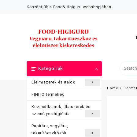
Skip
Köszöntjük a Food&Higiguru webshopjában
to
content
Kategóriák
Élelmiszerek és italok
Home
Termé
FINITO termékek
Kozmetikumok, illatszerek és
személyes higiénia
Papíráru, vegyiáru,
takarítóeszközök