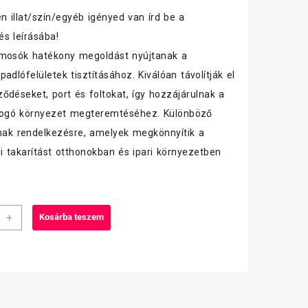
 illat/szín/egyéb igényed van írd be a
s leírásába!
lmosók hatékony megoldást nyújtanak a
adlófelületek tisztításához. Kiválóan távolítják el
ődéseket, port és foltokat, így hozzájárulnak a
illogó környezet megteremtéséhez. Különböző
lnak rendelkezésre, amelyek megkönnyítik a
 takarítást otthonokban és ipari környezetben
a
+
Kosárba teszem
felmosó
éle
iség