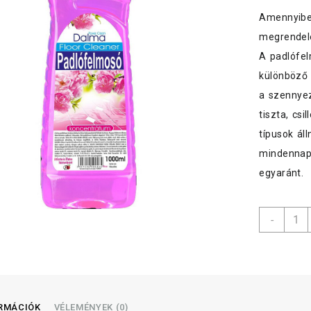
Amennyiben
megrendelé
A padlófe
különböző p
a szennyez
tiszta, cs
típusok ál
mindennapi
egyaránt.
Dalm
-
padló
többf
1
L
menny
ORMÁCIÓK
VÉLEMÉNYEK (0)