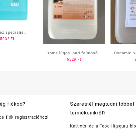
ex speciális
15032
Ft
ószer 10 L-es
Doma lúgos ipari felmosó 5
Dynamic Sp
6529
Ft
l
ég fiókod?
Szeretnél megtudni többet
termékeinkről?
ide fiók regisztracióhoz!
Kattints ide a Food-Higiguru bl