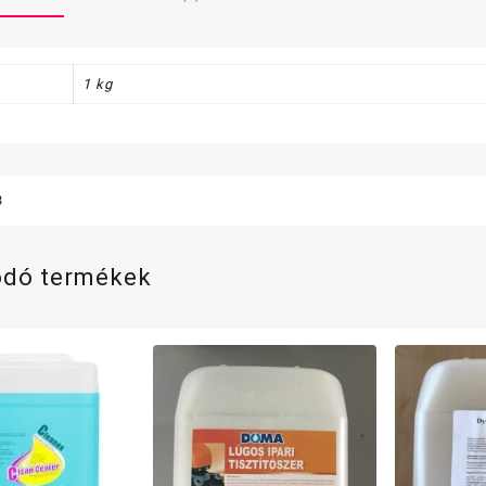
1 kg
3
ódó termékek