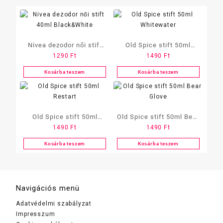
Nivea dezodor női stift
Old Spice stift 50ml
1290
Ft
1490
Ft
40ml Black&White
Whitewater
Kosárba teszem
Kosárba teszem
Old Spice stift 50ml
Old Spice stift 50ml Bear
1490
Ft
1490
Ft
Restart
Glove
Kosárba teszem
Kosárba teszem
Navigációs menü
Adatvédelmi szabályzat
Impresszum