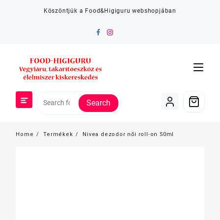
Skip
Köszöntjük a Food&Higiguru webshopjában
to
content
Search
Home
Termékek
Nivea dezodor női roll-on 50ml