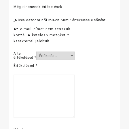
Még nincsenek értékelések.
„Nivea dezodor női roll-on 50ml” értékelése elsőként
Az e-mail címet nem tesszük
közzé.
A kötelező mezőket
*
karakterrel jelöltük
A te
értékelésed
*
Értékelésed
*