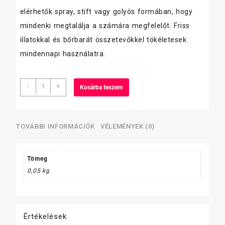
elérhetők spray, stift vagy golyós formában, hogy
mindenki megtalálja a számára megfelelőt. Friss
illatokkal és bőrbarát összetevőkkel tökéletesek
mindennapi használatra.
Nivea
-
+
Kosárba teszem
dezodor
női
roll-
on
TOVÁBBI INFORMÁCIÓK
VÉLEMÉNYEK (0)
50ml
mennyiség
Tömeg
0,05 kg
Értékelések