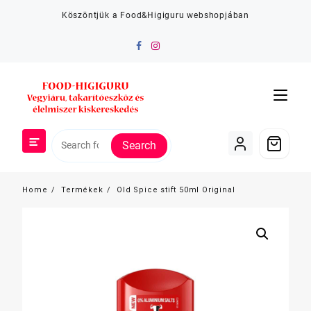
Skip
Köszöntjük a Food&Higiguru webshopjában
to
content
Search
Home
Termékek
Old Spice stift 50ml Original