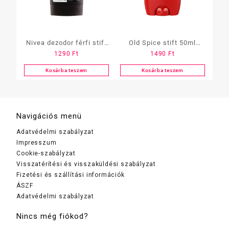
Nivea dezodor férfi stift
Old Spice stift 50ml
1290
Ft
1490
Ft
40ml Black&White
WolfThorn
Kosárba teszem
Kosárba teszem
Navigációs menü
Adatvédelmi szabályzat
Impresszum
Cookie-szabályzat
Visszatérítési és visszaküldési szabályzat
Fizetési és szállítási információk
ÁSZF
Adatvédelmi szabályzat
Nincs még fiókod?