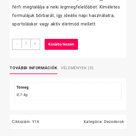
férfi megtalálja a neki legmegfelelőbbet. Kíméletes
formulájuk bőrbarát, így ideális napi használatra,
sportoláskor vagy aktív életmód mellett.
Old
-
+
Kosárba teszem
Spice
stift
50ml
Original
TOVÁBBI INFORMÁCIÓK
VÉLEMÉNYEK (0)
mennyiség
Tömeg
0,1 kg
Cikkszám:
Y16
Kategória:
Dezodorok