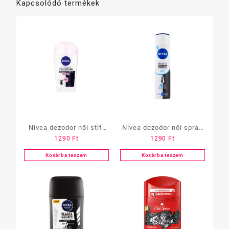
Kapcsolódó termékek
Nivea dezodor női stift
Nivea dezodor női spray
1290
Ft
1290
Ft
40ml Black&White
150ml
Kosárba teszem
Kosárba teszem