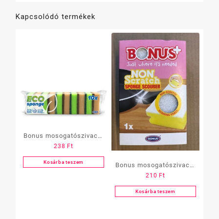
Kapcsolódó termékek
Bonus mosogatószivacs,
238
Ft
10 db-os
Kosárba teszem
Bonus mosogatószivacs,
210
Ft
karcmentes, formázott, 1
db-os
Kosárba teszem