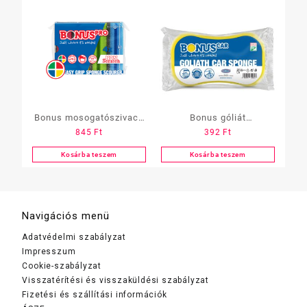
Bonus mosogatószivacs
Bonus góliát
845
Ft
392
Ft
PRO, nagyméretű, Heavy
autómosószivacs
Duty 10 db-os
Kosárba teszem
Kosárba teszem
Navigációs menü
Adatvédelmi szabályzat
Impresszum
Cookie-szabályzat
Visszatérítési és visszaküldési szabályzat
Fizetési és szállítási információk