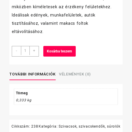
miközben kíméletesek az érzékeny felületekhez.
Ideálisak edények, munkafelületek, autók
tisztításához, valamint makacs foltok
eltávolításához.
Bonus
-
+
Kosárba teszem
műanyag
súroló,
3
db-
TOVÁBBI INFORMÁCIÓK
VÉLEMÉNYEK (0)
os
mennyiség
Tömeg
0,333 kg
Cikkszám:
238
Kategória:
Szivacsok, szivacskendők, súrolók