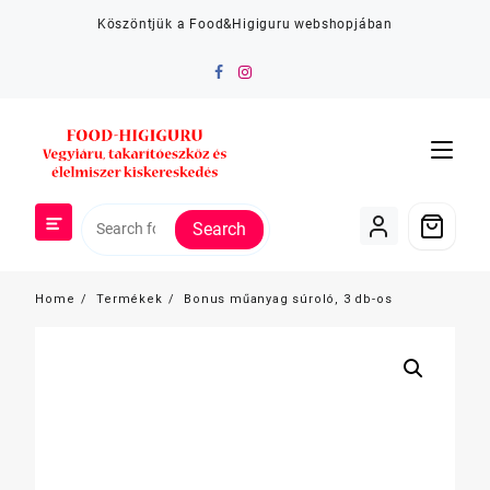
Skip
Köszöntjük a Food&Higiguru webshopjában
to
content
Search
Home
Termékek
Bonus műanyag súroló, 3 db-os