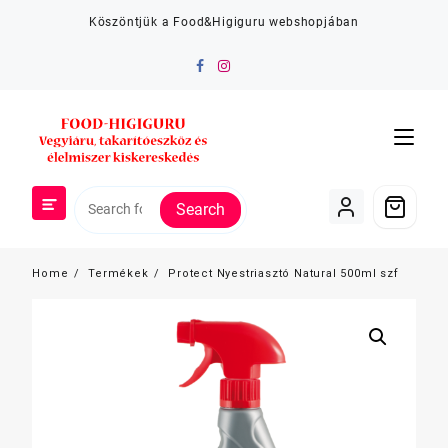
Skip
Köszöntjük a Food&Higiguru webshopjában
to
content
Search
Home
Termékek
Protect Nyestriasztó Natural 500ml szf