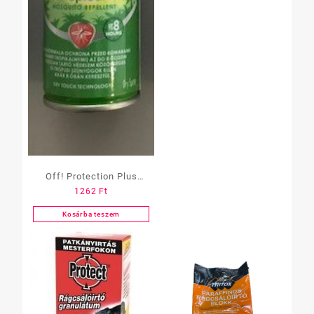
Off! Protection Plus
1262
Ft
száraz aerosol
Kosárba teszem