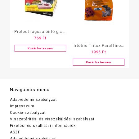
Protect rágcsálóirtó gran.
769
Ft
150 gramm
Irtótrió Tritox Paraffinos
Kosárba teszem
1995
Ft
rágcsálóirtó blokk 300gr
Kosárba teszem
Navigációs menü
Adatvédelmi szabályzat
Impresszum
Cookie-szabályzat
Visszatérítési és visszaküldési szabályzat
Fizetési és szállítási információk
ÁSZF
Adatvédelmi szabályzat