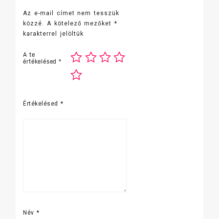
Az e-mail címet nem tesszük
közzé.
A kötelező mezőket
*
karakterrel jelöltük
A te
értékelésed
*
Értékelésed
*
Név
*