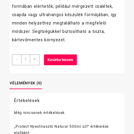
formában elérhetők, például mérgezett csalétek,
csapda vagy ultrahangos készülék formájában, így
minden helyzethez megtalálható a megfelelő
módszer. Segítségükkel biztosítható a tiszta,
kártevőmentes környezet.
Protect
-
+
Kosárba teszem
Nyestriasztó
Natural
500ml
szf
VÉLEMÉNYEK (0)
mennyiség
Értékelések
Még nincsenek értékelések.
„Protect Nyestriasztó Natural 500ml szf” értékelése
elsőként