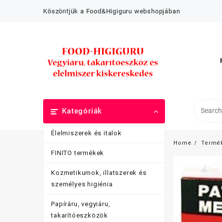
Skip
Köszöntjük a Food&Higiguru webshopjában
to
content
Kategóriák
Élelmiszerek és italok
Home
Termé
FINITO termékek
Kozmetikumok, illatszerek és
személyes higiénia
Papíráru, vegyiáru,
takarítóeszközök