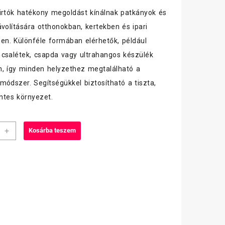
irtók hatékony megoldást kínálnak patkányok és
ávolítására otthonokban, kertekben és ipari
en. Különféle formában elérhetők, például
csalétek, csapda vagy ultrahangos készülék
, így minden helyzethez megtalálható a
módszer. Segítségükkel biztosítható a tiszta,
ntes környezet.
ct
+
Kosárba teszem
lóirtó
iség