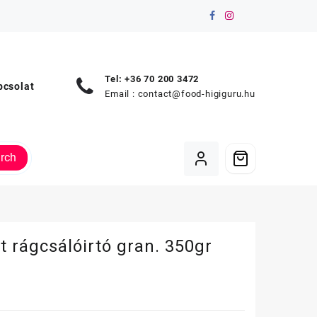
Tel: +36 70 200 3472
pcsolat
Email :
contact@food-higiguru.hu
rch
t rágcsálóirtó gran. 350gr