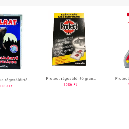
Protect rágcsálóirtó gran.
Protect
lus rágcsálóirtó
1086
Ft
140 gramm(7×20gramm)
Natur
1139
Ft
2×75 gr.)