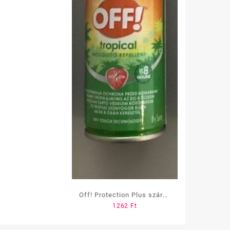
Off! Protection Plus száraz
1262
Ft
aerosol