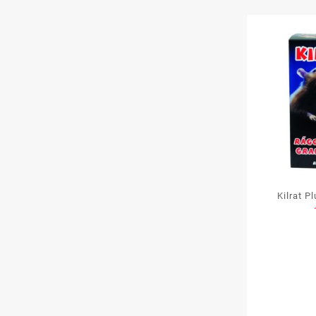
Kilrat P
(