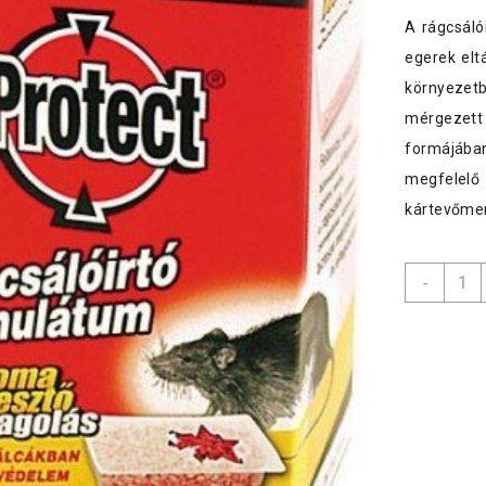
A rágcsáló
egerek elt
környezetb
mérgezett 
formájában
megfelelő 
kártevőme
Prote
-
rágcsá
gran.
350gr
menny