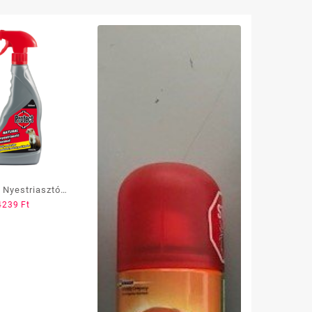
 Nyestriasztó
4239
Ft
al 500ml szf