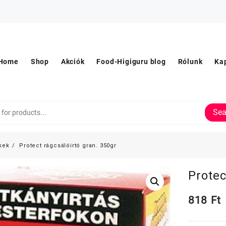
Home
Shop
Akciók
Food-Higiguru blog
Rólunk
Ka
Sea
kek
Protect rágcsálóirtó gran. 350gr
Protec
818
Ft